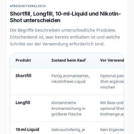
PRODUKTVERGLEICH
Shortfill, Longfill, 10-ml-Liquid und Nikotin-
Shot unterscheiden
Die Begriffe beschreiben unterschiedliche Produkte.
Entscheidend ist, was bereits enthalten ist und welche
Schritte vor der Verwendung erforderlich sind.
Produkt
Zustand beim Kauf
Vor Verwendung
Vergleich der wichtigsten Produkte rund um Shortfills
Shortfill
Fertig aromatisiertes,
Optional passend
nikotinfreies Liquid
Shot ergänzen un
mischen
Longfill
Konzentrierte
Mit Base und
Aromamischung in
optional Shots bis 
größerer Flasche
Endmenge auffüll
10-ml-Liquid
Gebrauchsfertig, je
Kein Ergänzen