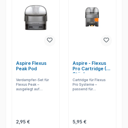
Aspire Flexus
Aspire - Flexus
Peak Pod
Pro Cartridge (2
Stück pro
Packung)
Verdampfer-Set für
Cartridge für Flexus
Flexus Peak –
Pro Systeme –
ausgelegt auf
passend für
geregelten Luftzug,
Austausch,
sauberes Nachfüllen
Nachfüllung und
und zuverlässige
gleichmäßiges
Nutzung.
Zugverhalten.
Regulärer Preis:
Regulärer Preis:
2,95 €
5,95 €