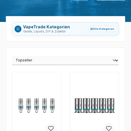
VapeTrade Kategorien
Alle Kategorien
grid_view
Geräte, Liquids, DIY & Zubehör