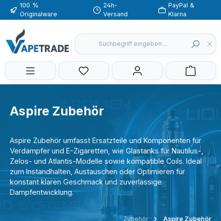
100 %
24h-
PayPal &
Zum Hauptinhalt springen
Originalware
Versand
Klarna
Du hast 0 Produkte auf dem Merkzette
Aspire Zubehör
Aspire Zubehör umfasst Ersatzteile und Komponenten für
Verdampfer und E-Zigaretten, wie Glastanks für Nautilus-,
Zelos- und Atlantis-Modelle sowie kompatible Coils. Ideal
zum Instandhalten, Austauschen oder Optimieren für
konstant klaren Geschmack und zuverlässige
Dampfentwicklung.
Zubehör
Aspire Zubehör