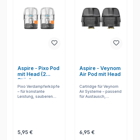
Aspire - Pixo Pod
Aspire - Veynom
mit Head (2
Air Pod mit Head
Stück pro
Packung)
Pixo Verdampferköpfe
Cartridge für Veynom
– für konstante
Air Systeme – passend
Leistung, sauberen
für Austausch,
Liquidfluss und
Nachfüllung und
frischen Geschmack
gleichmäßiges
im passenden Gerät.
Zugverhalten.
Regulärer Preis:
Regulärer Preis:
5,95 €
6,95 €