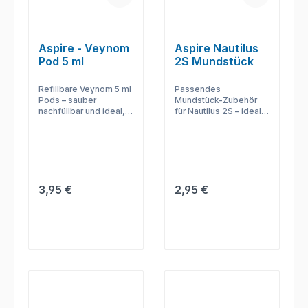
Aspire - Veynom
Aspire Nautilus
Pod 5 ml
2S Mundstück
Refillbare Veynom 5 ml
Passendes
Pods – sauber
Mundstück-Zubehör
nachfüllbar und ideal,
für Nautilus 2S – ideal
wenn du Geschmack
zur Pflege, zum
oder Coil regelmäßig
Austausch und für
wechselst.
komfortables
Dampfen.
Regulärer Preis:
Regulärer Preis:
3,95 €
2,95 €