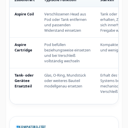
Typische Unterschiede zwischen Aspire Pods, Coils und mech
Aspire Coil
Verschlissenen Head aus
Tank oder Pod b
Pod oder Tank entfernen
erhalten, Zugprof
und passenden
sich innerhalb d
Widerstand einsetzen
Freigabe wähle
Aspire
Pod befüllen
Kompakte Han
Cartridge
beziehungsweise einsetzen
und wenige Einze
und bei Verschleiß
vollständig wechseln
Tank- oder
Glas, O-Ring, Mundstück
Erhalt des vor
Gerätee
oder weiteres Bauteil
Systems bei
Ersatzteil
modellgenau ersetzen
mechanischem
Verschleiß
KOMPATIBILITÄT