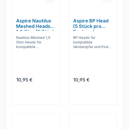
Aspire Nautilus
Aspire BP Head
Meshed Heads
(5 Stück pro
1,0 Ohm (5 Stück
Packung)
pro Packung)
Nautilus Meshed 1,0
BP Heads für
Ohm Heads für
kompatible
kompatible
Verdampfer und Pods
Verdampfer und Pods
– praktisch für Wartung
– praktisch für Wartung
und gleichmäßige
und gleichmäßige
Dampfleistung.
Dampfleistung.
Regulärer Preis:
Regulärer Preis:
10,95 €
10,95 €