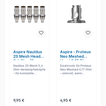
Aspire Nautilus
Aspire - Proteus
2S Mesh Heads
Neo Meshed
0,4 Ohm (5
Head 0,17 Ohm
Stück pro
Nautilus 2S Mesh 0,4
Ersatzcoils für Proteus
Packung)
Ohm Verdampferköpfe
Neo Meshed 0,17 Ohm
– für konstante
– sinnvoll, wenn
Leistung, sauberen
Geschmack,
Liquidfluss und
Dampfentwicklung
frischen Geschmack
oder Zugverhalten
im passenden Gerät.
nachlassen.
Regulärer Preis:
Regulärer Preis:
9,95 €
4,95 €