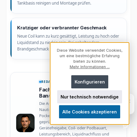
Tankbasis reinigen und Montage prüfen.
Kratziger oder verbrannter Geschmack
Neue Coil kann zu kurz gesättigt, Leistung zu hoch oder
Liquidstand zu niedrig sein. Bei anhaltendem
Brandgeschmack Head oder Pod austauschen.
Diese Website verwendet Cookies,
um eine bestmögliche Erfahrung
bieten zu können.
Mehr Informationen ...
Konfigurieren
REDAKTIONELLE VERANTWORTUNG
Fachlich eingeordnet von Boris
Banaszak
Nur technisch notwendige
Fragen zu unserem Sortiment? Ich
×
Die Aspire-Zubehörkategorie wird nach
helfe dir weiter.
Nautilus-, AF-, BP-, Flexus-, GoTek-, Minican-,
Persönlich. Direkt. Hilfreich.
Alle Cookies akzeptieren
PockeX- und Vilter-Plattform redaktionell
geprüft. Entscheidend sind reale
Gerätefreigabe, Coil- oder Podbauart,
Leistungsbereich, Liquidnachfluss und