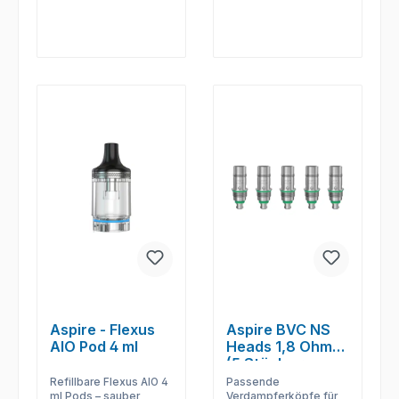
Aspire - Flexus
Aspire BVC NS
AIO Pod 4 ml
Heads 1,8 Ohm
(5 Stück pro
Packung)
Refillbare Flexus AIO 4
Passende
ml Pods – sauber
Verdampferköpfe für