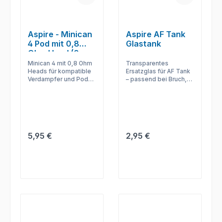
Aspire - Minican
Aspire AF Tank
4 Pod mit 0,8
Glastank
Ohm Head (2
Stück pro
Minican 4 mit 0,8 Ohm
Transparentes
Packung)
Heads für kompatible
Ersatzglas für AF Tank
Verdampfer und Pods
– passend bei Bruch,
– praktisch für Wartung
Verschleiß oder als
und gleichmäßige
Reserve im Setup.
Dampfleistung.
Regulärer Preis:
Regulärer Preis:
5,95 €
2,95 €