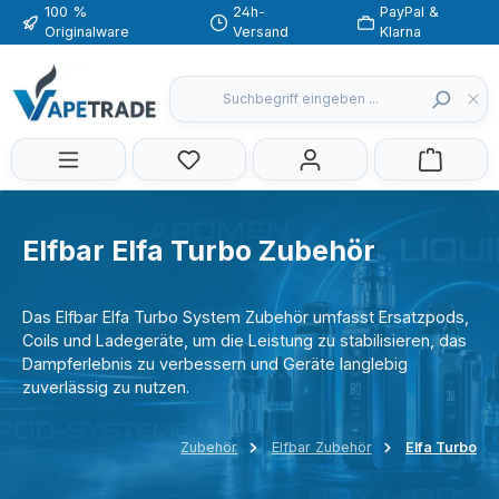
100 %
24h-
PayPal &
Zum Hauptinhalt springen
Originalware
Versand
Klarna
Du hast 0 Produkte auf dem Merkzette
Elfbar Elfa Turbo Zubehör
Das Elfbar Elfa Turbo System Zubehör umfasst Ersatzpods,
Coils und Ladegeräte, um die Leistung zu stabilisieren, das
Dampferlebnis zu verbessern und Geräte langlebig
zuverlässig zu nutzen.
Zubehör
Elfbar Zubehör
Elfa Turbo