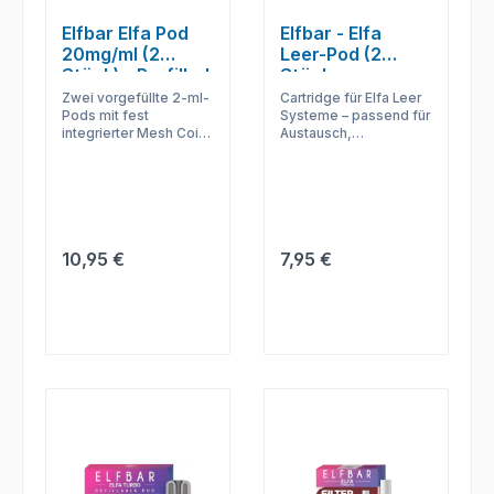
Elfbar Elfa Pod
Elfbar - Elfa
20mg/ml (2
Leer-Pod (2
Stück) - Prefilled
Stück pro
Packung)
Zwei vorgefüllte 2-ml-
Cartridge für Elfa Leer
Pods mit fest
Systeme – passend für
integrierter Mesh Coil
Austausch,
stehen in zahlreichen
Nachfüllung und
fruchtigen, frischen
gleichmäßiges
und klassischen Sorten
Zugverhalten.
mit oder ohne Nikotin
bereit.
Regulärer Preis:
Regulärer Preis:
10,95 €
7,95 €