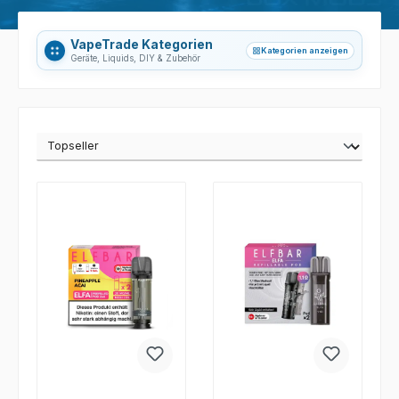
VapeTrade Kategorien
Kategorien anzeigen
grid_view
Geräte, Liquids, DIY & Zubehör