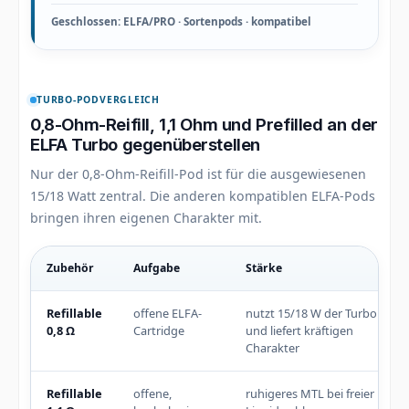
Geschlossen: ELFA/PRO · Sortenpods · kompatibel
TURBO-PODVERGLEICH
0,8-Ohm-Reifill, 1,1 Ohm und Prefilled an der
ELFA Turbo gegenüberstellen
Nur der 0,8-Ohm-Reifill-Pod ist für die ausgewiesenen
15/18 Watt zentral. Die anderen kompatiblen ELFA-Pods
bringen ihren eigenen Charakter mit.
Zubehör
Aufgabe
Stärke
ELFA Turbo Zubehör im Vergleich
Refillable
offene ELFA-
nutzt 15/18 W der Turbo
0,8 Ω
Cartridge
und liefert kräftigen
Charakter
Refillable
offene,
ruhigeres MTL bei freier