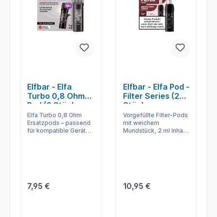
Elfbar - Elfa
Elfbar - Elfa Pod -
Turbo 0,8 Ohm
Filter Series (2
Pod (2 Stück pro
Stück pro
Packung)
Packung) -
Elfa Turbo 0,8 Ohm
Vorgefüllte Filter-Pods
Cream Tobacco
Ersatzpods – passend
mit weichem
für kompatible Geräte,
Mundstück, 2 ml Inhalt
einfach zu wechseln
und 20 mg/ml; zwei
und praktisch als
Tabakprofile stehen
Reserve.
für einen
zigarettennahen Zug
bereit.
Regulärer Preis:
Regulärer Preis:
7,95 €
10,95 €