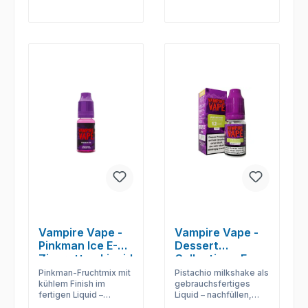
Vampire Vape -
Vampire Vape -
Pinkman Ice E-
Dessert
Zigaretten Liquid
Collection - E-
Zigaretten Liquid
Pinkman-Fruchtmix mit
Pistachio milkshake als
- Pistachio
kühlem Finish im
gebrauchsfertiges
fertigen Liquid –
Liquid – nachfüllen,
Milkshake
praktisch für
dampfen und den