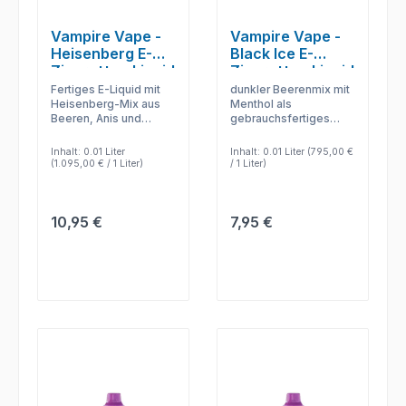
Vampire Vape -
Vampire Vape -
Heisenberg E-
Black Ice E-
Zigaretten Liquid
Zigaretten Liquid
Fertiges E-Liquid mit
dunkler Beerenmix mit
Heisenberg-Mix aus
Menthol als
Beeren, Anis und
gebrauchsfertiges
Menthol – direkt
Liquid – nachfüllen,
verwendbar und
dampfen und den
Inhalt:
0.01 Liter
Inhalt:
0.01 Liter
(795,00 €
passend für
Geschmack ohne
(1.095,00 € / 1 Liter)
/ 1 Liter)
kompatible E-
Mischen nutzen.
Zigaretten im Alltag.
Regulärer Preis:
Regulärer Preis:
10,95 €
7,95 €