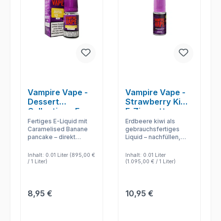
Vampire Vape -
Vampire Vape -
Dessert
Strawberry Kiwi
Collection - E-
E-Zigaretten
Zigaretten Liquid
Liquid
Fertiges E-Liquid mit
Erdbeere kiwi als
- Caramelised
Caramelised Banane
gebrauchsfertiges
pancake – direkt
Liquid – nachfüllen,
Banana Pancake
verwendbar und
dampfen und den
passend für
Geschmack ohne
Inhalt:
0.01 Liter
(895,00 €
Inhalt:
0.01 Liter
kompatible E-
Mischen nutzen.
/ 1 Liter)
(1.095,00 € / 1 Liter)
Zigaretten im Alltag.
Regulärer Preis:
Regulärer Preis:
8,95 €
10,95 €