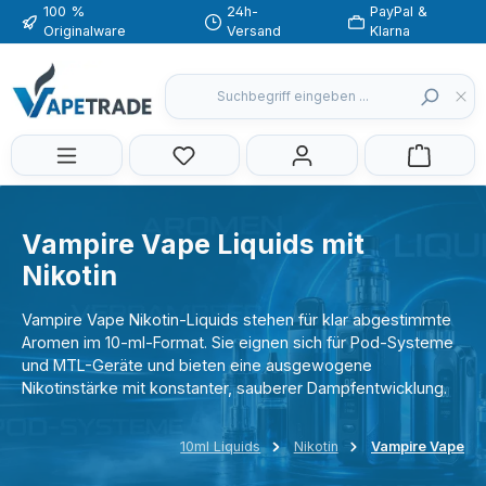
100 %
24h-
PayPal &
Zum Hauptinhalt springen
Originalware
Versand
Klarna
Du hast 0 Produkte auf dem Merkzette
Vampire Vape Liquids mit
Nikotin
Vampire Vape Nikotin-Liquids stehen für klar abgestimmte
Aromen im 10-ml-Format. Sie eignen sich für Pod-Systeme
und MTL-Geräte und bieten eine ausgewogene
Nikotinstärke mit konstanter, sauberer Dampfentwicklung.
10ml Liquids
Nikotin
Vampire Vape