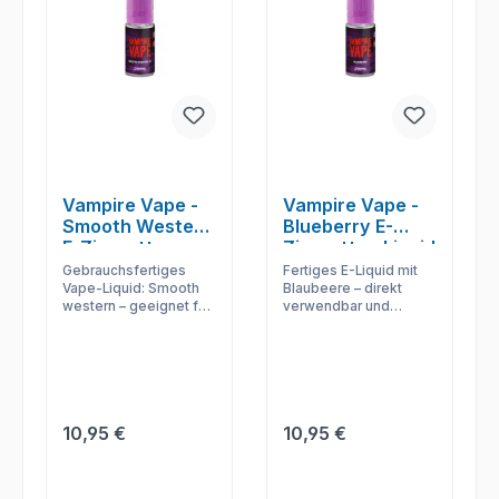
Vampire Vape -
Vampire Vape -
Smooth Western
Blueberry E-
E-Zigaretten
Zigaretten Liquid
Liquid
Gebrauchsfertiges
Fertiges E-Liquid mit
Vape-Liquid: Smooth
Blaubeere – direkt
western – geeignet für
verwendbar und
Dampfer, die ohne DIY
passend für
direkt starten möchten.
kompatible E-
Zigaretten im Alltag.
Regulärer Preis:
Regulärer Preis:
10,95 €
10,95 €