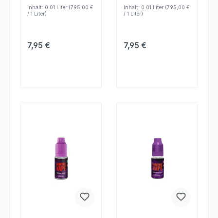
starten möchten.
Geschmack ohne
Inhalt:
0.01 Liter
(795,00 €
Inhalt:
0.01 Liter
(795,00 €
Mischen nutzen.
/ 1 Liter)
/ 1 Liter)
Regulärer Preis:
Regulärer Preis:
7,95 €
7,95 €