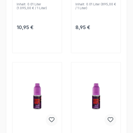
kompatible E-
und einfache
Inhalt:
0.01 Liter
Inhalt:
0.01 Liter
(895,00 €
Zigaretten im Alltag.
Nachfüllung.
(1.095,00 € / 1 Liter)
/ 1 Liter)
Regulärer Preis:
Regulärer Preis:
10,95 €
8,95 €