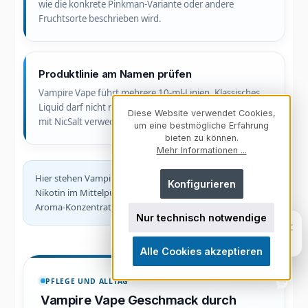
wie die konkrete Pinkman-Variante oder andere
Fruchtsorte beschrieben wird.
Produktlinie am Namen prüfen
Vampire Vape führt mehrere 10-ml-Linien. Klassisches
Liquid darf nicht nur anhand des Geschmacksnamens
Diese Website verwendet Cookies,
mit NicSalt verwechselt werden.
um eine bestmögliche Erfahrung
bieten zu können.
Mehr Informationen ...
Hier stehen Vampire Vape Fertigliquids mit klassischem
Konfigurieren
Nikotin im Mittelpunkt. NicSalt, Bar Salts, Longfills und
Aroma-Konzentrate sind andere Produktarten.
Nur technisch notwendige
Fragen zu unserem Sortiment? Ich
×
helfe dir weiter.
Persönlich. Direkt. Hilfreich.
Alle Cookies akzeptieren
PFLEGE UND ALLTAG
Vampire Vape Geschmack durch