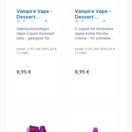
Vampire Vape -
Vampire Vape -
Dessert
Dessert
Collection - E-
Collection - E-
Zigaretten Liquid
Zigaretten Liquid
Gebrauchsfertiges
E-Liquid mit Himbeere
- Caramel Latte
- Raspberry
Vape-Liquid: Karamell
ripple kühle frische
latte – geeignet für
Creme – für schnelle
Ripple Ice Cream
Dampfer, die ohne DIY
Anwendung, klare
direkt starten möchten.
Geschmacksabgabe
Inhalt:
0.01 Liter
(895,00 €
Inhalt:
0.01 Liter
(895,00 €
und einfache
/ 1 Liter)
/ 1 Liter)
Nachfüllung.
Regulärer Preis:
Regulärer Preis:
8,95 €
8,95 €