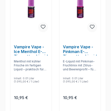
Vampire Vape -
Vampire Vape -
Ice Menthol E-
Pinkman E-
Zigaretten Liquid
Zigaretten Liquid
Menthol mit kühler
E-Liquid mit Pinkman-
Frische im fertigen
Fruchtmix mit Zitrus-
Liquid – praktisch für
und Beerenprofil – für
kompatible
schnelle Anwendung,
Verdampfer und
klare
Inhalt:
0.01 Liter
Inhalt:
0.01 Liter
unkomplizierte
Geschmacksabgabe
(1.095,00 € / 1 Liter)
(1.095,00 € / 1 Liter)
Nutzung.
und einfache
Nachfüllung.
Regulärer Preis:
Regulärer Preis:
10,95 €
10,95 €