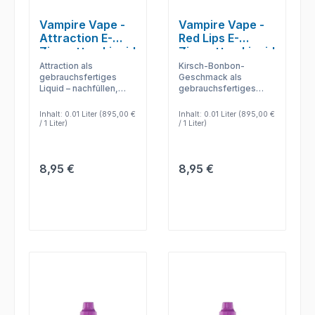
Vampire Vape -
Vampire Vape -
Attraction E-
Red Lips E-
Zigaretten Liquid
Zigaretten Liquid
Attraction als
Kirsch-Bonbon-
gebrauchsfertiges
Geschmack als
Liquid – nachfüllen,
gebrauchsfertiges
dampfen und den
Liquid – nachfüllen,
Geschmack ohne
dampfen und den
Inhalt:
0.01 Liter
(895,00 €
Inhalt:
0.01 Liter
(895,00 €
Mischen nutzen.
Geschmack ohne
/ 1 Liter)
/ 1 Liter)
Mischen nutzen.
Regulärer Preis:
Regulärer Preis:
8,95 €
8,95 €