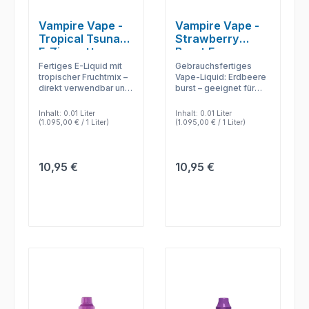
Vampire Vape -
Vampire Vape -
Tropical Tsunami
Strawberry
E-Zigaretten
Burst E-
Liquid
Zigaretten Liquid
Fertiges E-Liquid mit
Gebrauchsfertiges
tropischer Fruchtmix –
Vape-Liquid: Erdbeere
direkt verwendbar und
burst – geeignet für
passend für
Dampfer, die ohne DIY
kompatible E-
direkt starten möchten.
Inhalt:
0.01 Liter
Inhalt:
0.01 Liter
Zigaretten im Alltag.
(1.095,00 € / 1 Liter)
(1.095,00 € / 1 Liter)
Regulärer Preis:
Regulärer Preis:
10,95 €
10,95 €