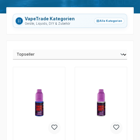
VapeTrade Kategorien
Alle Kategorien
grid_view
Geräte, Liquids, DIY & Zubehör