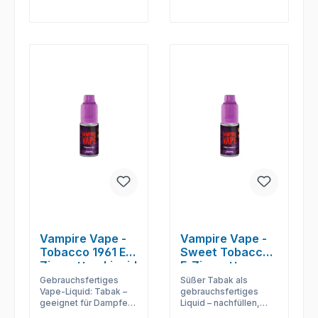
Vampire Vape -
Vampire Vape -
Tobacco 1961 E-
Sweet Tobacco
Zigaretten Liquid
E-Zigaretten
Liquid
Gebrauchsfertiges
Süßer Tabak als
Vape-Liquid: Tabak –
gebrauchsfertiges
geeignet für Dampfer,
Liquid – nachfüllen,
die ohne DIY direkt
dampfen und den