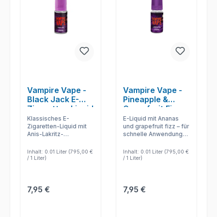
Vampire Vape -
Vampire Vape -
Black Jack E-
Pineapple &
Zigaretten Liquid
Grapefruit Fizz
E-Zigaretten
Klassisches E-
E-Liquid mit Ananas
Liquid
Zigaretten-Liquid mit
und grapefruit fizz – für
Anis-Lakritz-
schnelle Anwendung,
Geschmack – sauber
klare
abgestimmt für den
Geschmacksabgabe
Inhalt:
0.01 Liter
(795,00 €
Inhalt:
0.01 Liter
(795,00 €
täglichen Vape-
und einfache
/ 1 Liter)
/ 1 Liter)
Einsatz.
Nachfüllung.
Regulärer Preis:
Regulärer Preis:
7,95 €
7,95 €