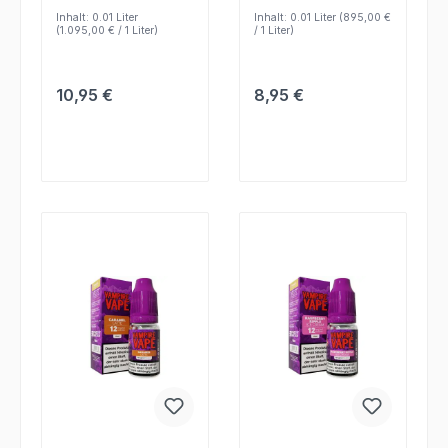
kompatible
Geschmack ohne
Inhalt:
0.01 Liter
Inhalt:
0.01 Liter
(895,00 €
Verdampfer und
Mischen nutzen.
(1.095,00 € / 1 Liter)
/ 1 Liter)
unkomplizierte
Nutzung.
Regulärer Preis:
Regulärer Preis:
10,95 €
8,95 €