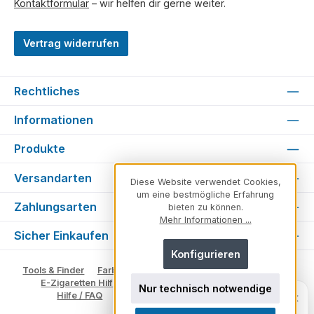
Kontaktformular
– wir helfen dir gerne weiter.
Vertrag widerrufen
Rechtliches
Informationen
Produkte
Versandarten
Diese Website verwendet Cookies,
um eine bestmögliche Erfahrung
Zahlungsarten
bieten zu können.
Mehr Informationen ...
Sicher Einkaufen
Konfigurieren
Tools & Finder
Farben & Varianten
Geschmack suchen
E-Zigaretten Hilfe
Fachberater
Vape Ratgeber
Nur technisch notwendige
Fragen zu unserem Sortiment? Ich
×
Hilfe / FAQ
Glossar
Impressum
Kontakt
helfe dir weiter.