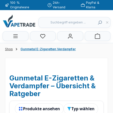
100 %
24h-
PayPal &
Zum Hauptinhalt springen
Originalware
Versand
Klarna
Du hast 0 Produkte auf dem Merkzette
Shop
Gunmetal E-Zigaretten Verdampfer
Gunmetal E-Zigaretten &
Verdampfer – Übersicht &
Ratgeber
Produkte ansehen
Typ wählen