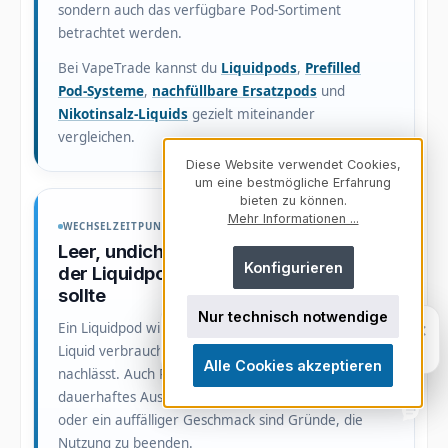
sondern auch das verfügbare Pod-Sortiment
betrachtet werden.
Bei VapeTrade kannst du
Liquidpods
,
Prefilled
Pod-Systeme
,
nachfüllbare Ersatzpods
und
Nikotinsalz-Liquids
gezielt miteinander
vergleichen.
Diese Website verwendet Cookies,
um eine bestmögliche Erfahrung
bieten zu können.
Mehr Informationen ...
WECHSELZEITPUNKT UND AUFFÄLLIGKEITEN
Leer, undicht oder beschädigt: Wann
Konfigurieren
der Liquidpod ausgetauscht werden
sollte
Nur technisch notwendige
Fragen zu unserem Sortiment? Ich
×
Ein Liquidpod wird üblicherweise ersetzt, wenn das
helfe dir weiter.
Liquid verbraucht ist oder der Coil deutlich
Persönlich. Direkt. Hilfreich.
Alle Cookies akzeptieren
nachlässt. Auch Risse, verzogene Gehäuseteile,
dauerhaftes Auslaufen, ungewöhnliche Erwärmung
oder ein auffälliger Geschmack sind Gründe, die
Nutzung zu beenden.