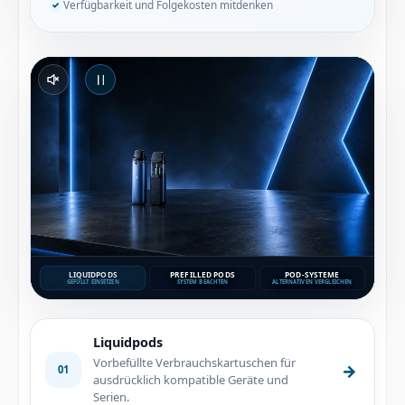
Verfügbarkeit und Folgekosten mitdenken
Ton ein- oder ausschalten
Video abspielen oder pausieren
LIQUIDPODS
PREFILLED PODS
POD-SYSTEME
GEFÜLLT EINSETZEN
SYSTEM BEACHTEN
ALTERNATIVEN VERGLEICHEN
Liquidpods
Vorbefüllte Verbrauchskartuschen für
→
01
ausdrücklich kompatible Geräte und
Serien.