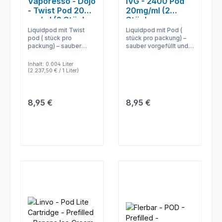
Vaporesso - Dojo
IVG - 2400 Pod
- Twist Pod 20
20mg/ml (2
mg/ml (2 Stück
Stück pro
pro Packung) -
Packung) -
Liquidpod mit Twist
Liquidpod mit Pod (
Prefilled
Prefilled
pod ( stück pro
stück pro packung) –
packung) – sauber
sauber vorgefüllt und
vorgefüllt und ideal,
ideal, wenn
wenn Coilwechsel und
Coilwechsel und
Inhalt:
0.004 Liter
Nachfüllen entfallen
Nachfüllen entfallen
(2.237,50 € / 1 Liter)
sollen.
sollen.
Regulärer Preis:
Regulärer Preis:
8,95 €
8,95 €