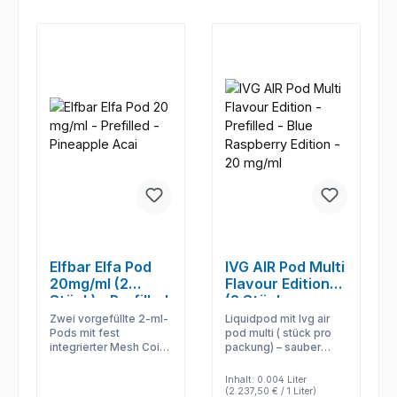
Elfbar Elfa Pod
IVG AIR Pod Multi
20mg/ml (2
Flavour Edition
Stück) - Prefilled
(2 Stück pro
Packung) -
Zwei vorgefüllte 2-ml-
Liquidpod mit Ivg air
Prefilled
Pods mit fest
pod multi ( stück pro
integrierter Mesh Coil
packung) – sauber
stehen in zahlreichen
vorgefüllt und ideal,
fruchtigen, frischen
wenn Coilwechsel und
Inhalt:
0.004 Liter
und klassischen Sorten
Nachfüllen entfallen
(2.237,50 € / 1 Liter)