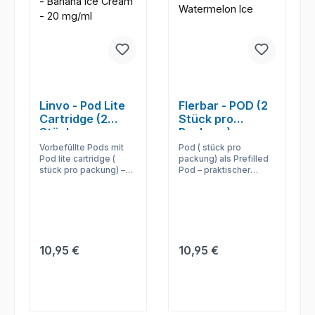
Linvo - Pod Lite
Flerbar - POD (2
Cartridge (2
Stück pro
Stück pro
Packung) -
Packung) -
Prefilled
Vorbefüllte Pods mit
Pod ( stück pro
Prefilled
Pod lite cartridge (
packung) als Prefilled
stück pro packung) –
Pod – praktischer
einsetzen,
Podwechsel für
losdampfen und den
kompatible Systeme
Geschmack ohne
ohne Liquidflasche.
Nachfüllen nutzen.
Regulärer Preis:
Regulärer Preis:
10,95 €
10,95 €