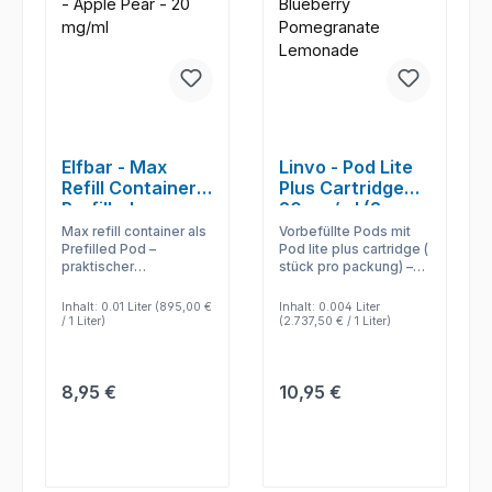
Elfbar - Max
Linvo - Pod Lite
Refill Container -
Plus Cartridge
Prefilled
20 mg/ml (2
Stück pro
Max refill container als
Vorbefüllte Pods mit
Packung) -
Prefilled Pod –
Pod lite plus cartridge (
praktischer
stück pro packung) –
Prefilled
Podwechsel für
einsetzen,
kompatible Systeme
losdampfen und den
Inhalt:
0.01 Liter
(895,00 €
Inhalt:
0.004 Liter
ohne Liquidflasche.
Geschmack ohne
/ 1 Liter)
(2.737,50 € / 1 Liter)
Nachfüllen nutzen.
Regulärer Preis:
Regulärer Preis:
8,95 €
10,95 €