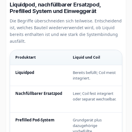
Liquidpod, nachfüllbarer Ersatzpod,
Prefilled System und Einweggerät
Die Begriffe überschneiden sich teilweise. Entscheidend
ist, welches Bauteil wiederverwendet wird, ob Liquid
bereits enthalten ist und wie stark die Systembindung
ausfällt.
Produktart
Liquid und Coil
Au
Liquidpod
Bereits befüllt; Coil meist
Au
integriert.
Stä
Nachfüllbarer Ersatzpod
Leer; Coil fest integriert
Fr
oder separat wechselbar.
Liq
He
Prefilled Pod-System
Grundgerät plus
Vo
dazugehörige
Sy
vorbefüllte