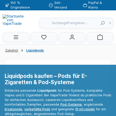
100 %
24h-
PayPal &
Zum Hauptinhalt springen
Originalware
Versand
Klarna
Du hast 0 Produkte auf dem Merkzette
Zubehör
Liquidpods
Liquidpods kaufen – Pods für E-
Zigaretten & Pod-Systeme
Entdecke passende
Liquidpods
für Pod-Systeme, kompakte
Vapes und E-Zigaretten: Bei VapeTrade findest du praktische Pods
für einfachen Austausch, sauberen Liquidnachfluss und
komfortables Dampfen, passende
Pod-Systeme
, ergänzende
Ersatzpods
,
vorbefüllte Pods
und geeignete
10 ml Liquids
für ein
alltagstaugliches, abgestimmtes Pod-Setup.