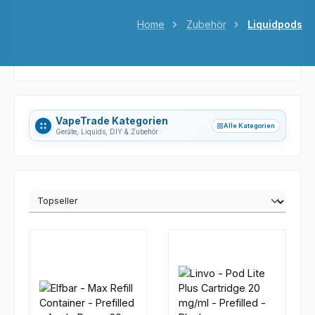
Home
Zubehör
Liquidpods
VapeTrade Kategorien
Alle Kategorien
grid_view
Geräte, Liquids, DIY & Zubehör