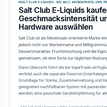
SALT CLUB E-LIQUIDS · NIC SALT, AROMAPROFIL UND 
Salt Club E-Liquids kaufe
Geschmacksintensität u
Hardware auswählen
Salt Club ist als Nikotinsalz-orientierte Marke 
jedoch nicht nur Markenname und Milligrammzah
Dessertcharakter, Fruchtmischung und die Eig
gemeinsam, ob eine Sorte zur täglichen Nutzung
Diese Übersicht führt die bei VapeTrade verfüg
verlinkt auch die separate Flavorist-Unterkategor
Grundlage für Stärke, Zusammensetzung und Kenn
geeigneten nachfüllbaren System mit passender 
werden; eine pauschale Gerätempfehlung für all
Nic-Salt-Stärke bewusst wählen
Aromafamilie vor Kauf e