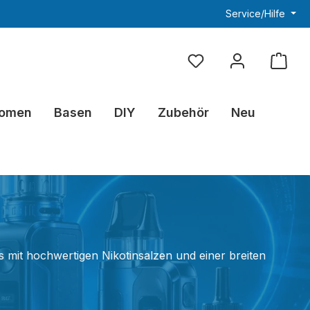
Service/Hilfe
Du hast 0 Produkte au
omen
Basen
DIY
Zubehör
Neu
 mit hochwertigen Nikotinsalzen und einer breiten