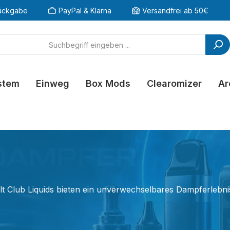
ückgabe
PayPal & Klarna
Versandfrei ab 50€
stem
Einweg
Box Mods
Clearomizer
Ar
 Club Liquids bieten ein unverwechselbares Dampferlebnis