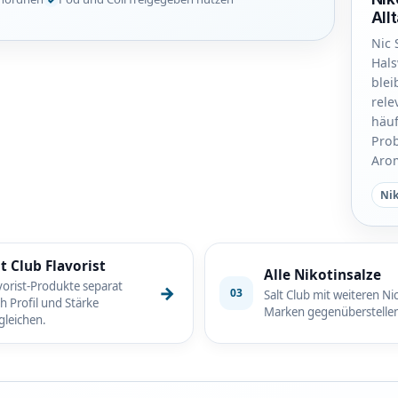
All
Nic 
Hals
blei
rele
häuf
Prob
Arom
Nik
lt Club Flavorist
Alle Nikotinsalze
vorist-Produkte separat
→
03
Salt Club mit weiteren Nic
h Profil und Stärke
Marken gegenüberstelle
gleichen.