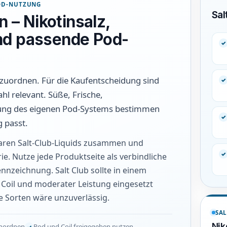
POD-NUTZUNG
Sal
n – Nikotinsalz,
nd passende Pod-
einzuordnen. Für die Kaufentscheidung sind
l relevant. Süße, Frische,
nung des eigenen Pod-Systems bestimmen
 passt.
baren Salt-Club-Liquids zusammen und
ie. Nutze jede Produktseite als verbindliche
zeichnung. Salt Club sollte in einem
Coil und moderater Leistung eingesetzt
e Sorten wäre unzuverlässig.
SAL
Nik
inordnen
Pod und Coil freigegeben nutzen