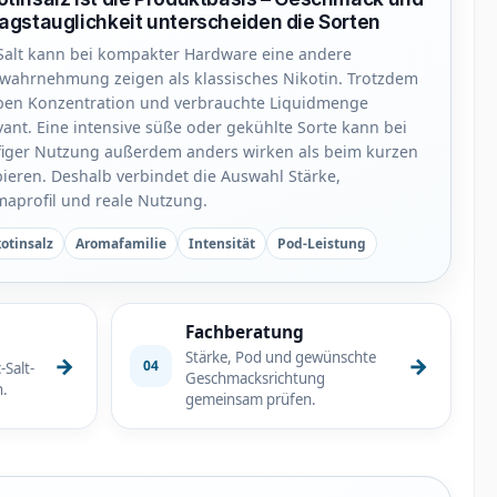
tagstauglichkeit unterscheiden die Sorten
Salt kann bei kompakter Hardware eine andere
wahrnehmung zeigen als klassisches Nikotin. Trotzdem
ben Konzentration und verbrauchte Liquidmenge
vant. Eine intensive süße oder gekühlte Sorte kann bei
iger Nutzung außerdem anders wirken als beim kurzen
ieren. Deshalb verbindet die Auswahl Stärke,
aprofil und reale Nutzung.
otinsalz
Aromafamilie
Intensität
Pod-Leistung
Fachberatung
Stärke, Pod und gewünschte
→
→
04
-Salt-
Geschmacksrichtung
n.
gemeinsam prüfen.