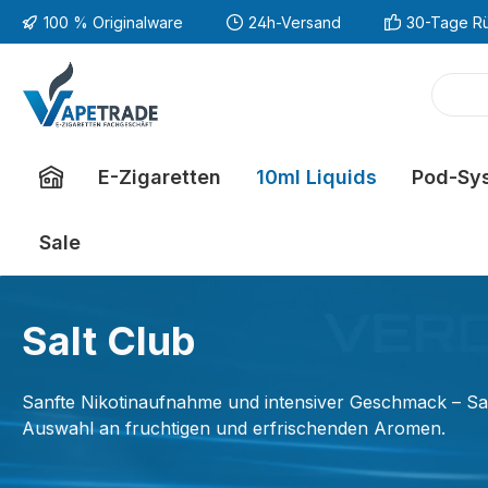
100 % Originalware
24h-Versand
30-Tage R
m Hauptinhalt springen
Zur Suche springen
Zur Hauptnavigation springen
E-Zigaretten
10ml Liquids
Pod-Sy
Sale
Salt Club
Sanfte Nikotinaufnahme und intensiver Geschmack – Salt
Auswahl an fruchtigen und erfrischenden Aromen.