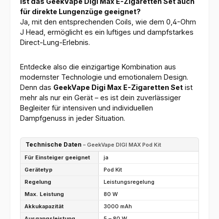
Ist das GeekVape Digi Max E-Zigaretten Set auch
für direkte Lungenzüge geeignet?
Ja, mit den entsprechenden Coils, wie dem 0,4-Ohm
J Head, ermöglicht es ein luftiges und dampfstarkes
Direct-Lung-Erlebnis.
Entdecke also die einzigartige Kombination aus
modernster Technologie und emotionalem Design.
Denn das
GeekVape Digi Max E-Zigaretten Set
ist
mehr als nur ein Gerät – es ist dein zuverlässiger
Begleiter für intensiven und individuellen
Dampfgenuss in jeder Situation.
Technische Daten
– GeekVape DIGI MAX Pod Kit
Für Einsteiger geeignet
ja
Gerätetyp
Pod Kit
Regelung
Leistungsregelung
Max. Leistung
80 W
Akkukapazität
3000 mAh
Ausgangsleistung
5 – 80 W