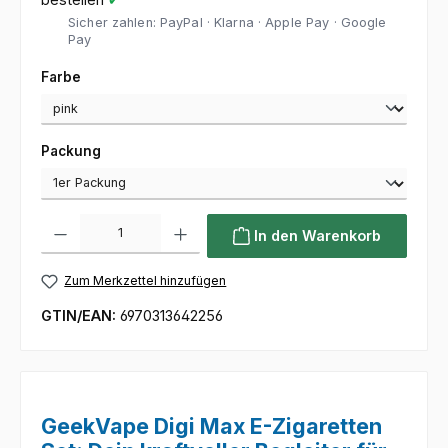
Sicher zahlen: PayPal · Klarna · Apple Pay · Google
Pay
auswählen
Farbe
auswählen
Packung
Produkt Anzahl: Gib den gewünschten Wert ein oder benutze die Sc
In den Warenkorb
Zum Merkzettel hinzufügen
GTIN/EAN:
6970313642256
GeekVape Digi Max E-Zigaretten