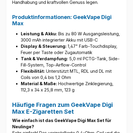
Handhabung und kraftvollen Genuss legen.
Produktinformationen: GeekVape Digi
Max
Leistung & Akku:
Bis zu 80 W Ausgangsleistung,
3000 mAh integrierter Akku mit USB-C
Display & Steuerung:
1,47" Farb-Touchdisplay,
Feuer per Taste oder Zugautomatik
Tank & Verdampfung:
5,0 ml PCTG-Tank, Side-
Fill-System, Top-Airflow-Control
Flexibilität:
Unterstützt MTL, RDL und DL mit
Coils von 0,4 bis 1,2 Ohm
Material & Maße:
Hochwertige Zinklegierung,
112,3 x 34 x 25,8 mm, 123 g
Häufige Fragen zum GeekVape Digi
Max E-Zigaretten Set
Wie einfach ist das GeekVape Digi Max Set für
Neulinge?
Sehr einfach! Das vorinstallierte 0,4-Ohm-Coil und die