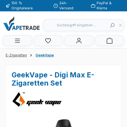
100 %
24h-
PayPal &
Zum Hauptinhalt springen
Originalware
Versand
Klarna
Du hast 0 Produkte auf dem Merkzette
E-Zigaretten
GeekVape
GeekVape - Digi Max E-
Zigaretten Set
Bildergalerie überspringen