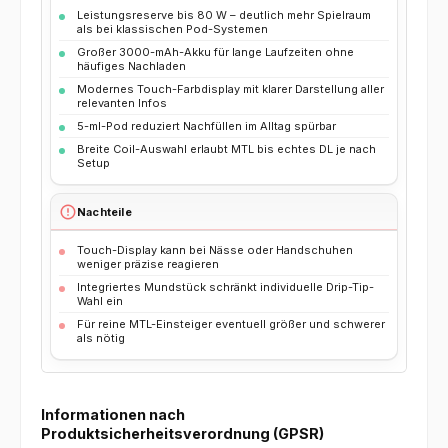
Leistungsreserve bis 80 W – deutlich mehr Spielraum
als bei klassischen Pod-Systemen
Großer 3000-mAh-Akku für lange Laufzeiten ohne
häufiges Nachladen
Modernes Touch-Farbdisplay mit klarer Darstellung aller
relevanten Infos
5-ml-Pod reduziert Nachfüllen im Alltag spürbar
Breite Coil-Auswahl erlaubt MTL bis echtes DL je nach
Setup
error_outline
Nachteile
Touch-Display kann bei Nässe oder Handschuhen
weniger präzise reagieren
Integriertes Mundstück schränkt individuelle Drip-Tip-
Wahl ein
Für reine MTL-Einsteiger eventuell größer und schwerer
als nötig
Informationen nach
Produktsicherheitsverordnung (GPSR)