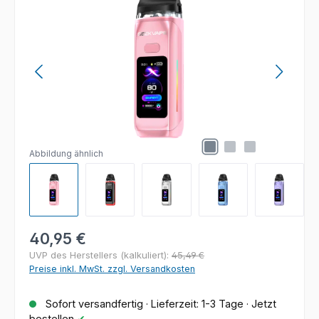
Abbildung ähnlich
Regulärer Preis:
40,95 €
UVP des Herstellers (kalkuliert):
45,49 €
Preise inkl. MwSt. zzgl. Versandkosten
Sofort versandfertig · Lieferzeit: 1-3 Tage · Jetzt
bestellen
✔