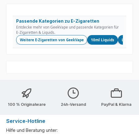
Passende Kategorien zu E-Zigaretten
Entdecke mehr von GeekVape und passende Kategorien für
E-Zigaretten & Liquids.
Weitere E-Zigaretten von GeekVape
10ml Liquids
Longfill
100 % Originalware
24h-Versand
PayPal & Klarna
Service-Hotline
Hilfe und Beratung unter: