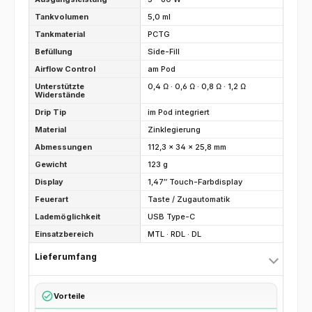
Tankvolumen
5,0 ml
Tankmaterial
PCTG
Befüllung
Side-Fill
Airflow Control
am Pod
Unterstützte
0,4 Ω · 0,6 Ω · 0,8 Ω · 1,2 Ω
Widerstände
Drip Tip
im Pod integriert
Material
Zinklegierung
Abmessungen
112,3 × 34 × 25,8 mm
Gewicht
123 g
Display
1,47″ Touch-Farbdisplay
Feuerart
Taste / Zugautomatik
Lademöglichkeit
USB Type-C
Einsatzbereich
MTL · RDL · DL
Lieferumfang
check_circle
Vorteile