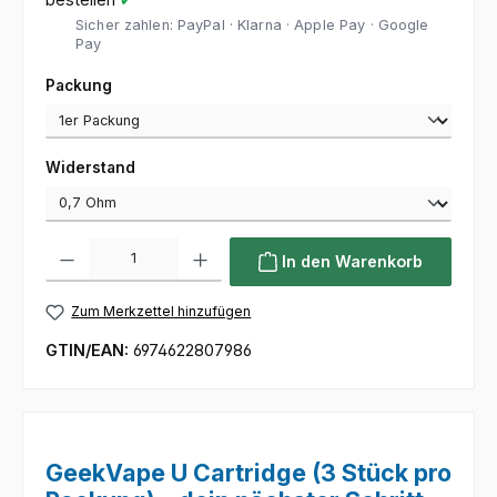
Sicher zahlen: PayPal · Klarna · Apple Pay · Google
Pay
auswählen
Packung
auswählen
Widerstand
Produkt Anzahl: Gib den gewünschten Wert ein oder benutze die Sc
In den Warenkorb
Zum Merkzettel hinzufügen
GTIN/EAN:
6974622807986
GeekVape U Cartridge (3 Stück pro