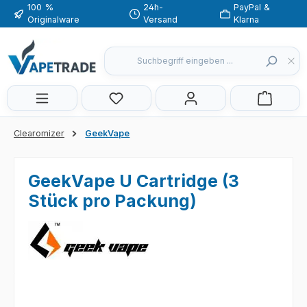
100 %
24h-
PayPal &
Zum Hauptinhalt springen
Originalware
Versand
Klarna
Du hast 0 Produkte auf dem Merkzette
Clearomizer
GeekVape
GeekVape U Cartridge (3
Stück pro Packung)
Bildergalerie überspringen