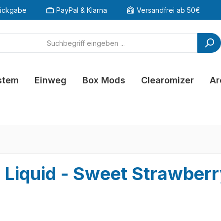
ückgabe
PayPal & Klarna
Versandfrei ab 50€
stem
Einweg
Box Mods
Clearomizer
Ar
z Liquid - Sweet Strawber