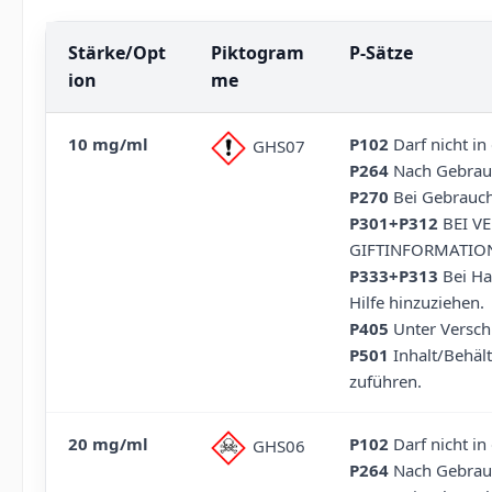
Stärke/Opt
Piktogram
P-Sätze
ion
me
10 mg/ml
P102
Darf nicht in
GHS07
P264
Nach Gebrauc
P270
Bei Gebrauch 
P301+P312
BEI VE
GIFTINFORMATION
P333+P313
Bei Hau
Hilfe hinzuziehen.
P405
Unter Versch
P501
Inhalt/Behält
zuführen.
20 mg/ml
P102
Darf nicht in
GHS06
P264
Nach Gebrauc