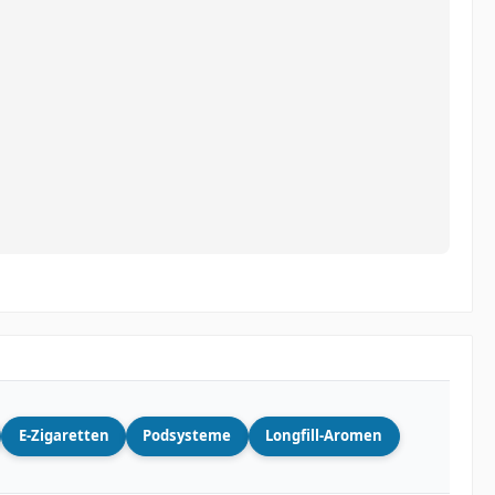
E-Zigaretten
Podsysteme
Longfill-Aromen