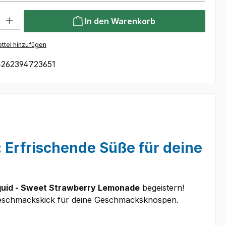
l: Gib den gewünschten Wert ein oder benutze die Schaltflächen um
In den Warenkorb
ttel hinzufügen
262394723651
: Erfrischende Süße für deine
Liquid - Sweet Strawberry Lemonade
begeistern!
er Geschmackskick für deine Geschmacksknospen.