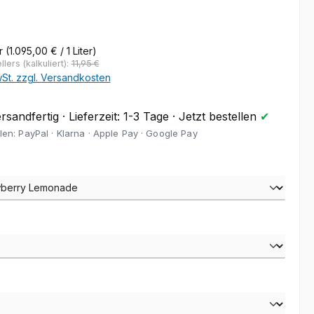
eis:
€
er
(1.095,00 € / 1 Liter)
lers (kalkuliert):
11,95 €
wSt. zzgl. Versandkosten
sandfertig · Lieferzeit: 1-3 Tage · Jetzt bestellen
✔
len: PayPal · Klarna · Apple Pay · Google Pay
auswählen
wählen
hlen