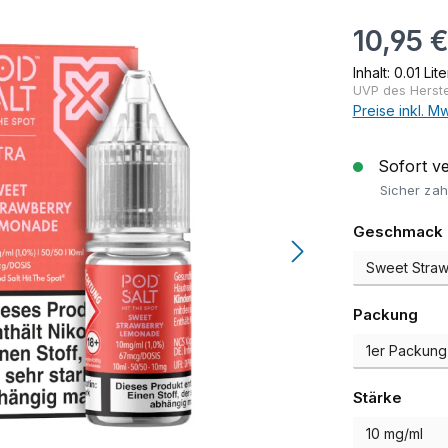
Regulärer Pr
10,95 
Inhalt:
0.01 Lit
UVP des Herstel
Preise inkl. M
Sofort ver
Sicher zah
Geschmack
aus
Packung
auswä
Stärke