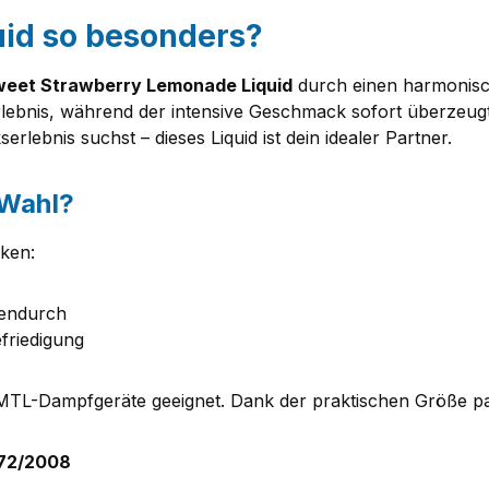
uid so besonders?
eet Strawberry Lemonade Liquid
durch einen harmonisch
lebnis, während der intensive Geschmack sofort überzeugt
lebnis suchst – dieses Liquid ist dein idealer Partner.
 Wahl?
rken:
hendurch
friedigung
TL-Dampfgeräte geeignet. Dank der praktischen Größe passt
272/2008