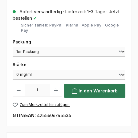
Sofort versandfertig · Lieferzeit: 1-3 Tage · Jetzt
bestellen
✔
Sicher zahlen: PayPal · Klarna · Apple Pay · Google
Pay
auswählen
Packung
auswählen
Stärke
Produkt Anzahl: Gib den gewünschten Wert ein oder benutze die Sc
In den Warenkorb
Zum Merkzettel hinzufügen
GTIN/EAN:
4255606745534