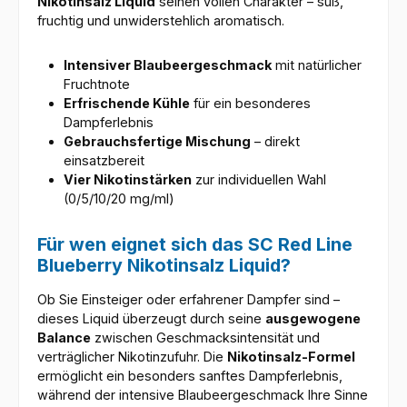
Nikotinsalz Liquid
seinen vollen Charakter – süß,
fruchtig und unwiderstehlich aromatisch.
Intensiver Blaubeergeschmack
mit natürlicher
Fruchtnote
Erfrischende Kühle
für ein besonderes
Dampferlebnis
Gebrauchsfertige Mischung
– direkt
einsatzbereit
Vier Nikotinstärken
zur individuellen Wahl
(0/5/10/20 mg/ml)
Für wen eignet sich das SC Red Line
Blueberry Nikotinsalz Liquid?
Ob Sie Einsteiger oder erfahrener Dampfer sind –
dieses Liquid überzeugt durch seine
ausgewogene
Balance
zwischen Geschmacksintensität und
verträglicher Nikotinzufuhr. Die
Nikotinsalz-Formel
ermöglicht ein besonders sanftes Dampferlebnis,
während der intensive Blaubeergeschmack Ihre Sinne