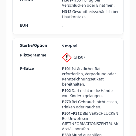
H301+H331
Giftig bei
Verschlucken oder Einatmen.
H312
Gesundheitsschädlich bei
Hautkontakt.
-
5 mg/ml
GHS07
P101
Ist ärztlicher Rat
erforderlich, Verpackung oder
Kennzeichnungsetikett
bereithalten.
P102
Darf nicht in die Hände
von Kindern gelangen.
P270
Bei Gebrauch nicht essen,
trinken oder rauchen.
P301+P312
BEI VERSCHLUCKEN:
Bei Unwohlsein
GIFTINFORMATIONSZENTRUM/
Arzt/… anrufen.
P330
Mund ausspülen.