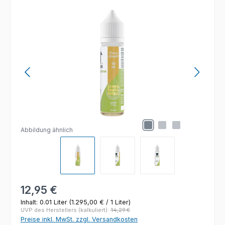
Bildergalerie überspringen
Abbildung ähnlich
Regulärer Preis:
12,95 €
Inhalt:
0.01 Liter
(1.295,00 € / 1 Liter)
UVP des Herstellers (kalkuliert):
14,29 €
Preise inkl. MwSt. zzgl. Versandkosten