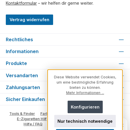
Kontaktformular
– wir helfen dir gerne weiter.
Vertrag widerrufen
Rechtliches
Informationen
Produkte
Versandarten
Diese Website verwendet Cookies,
um eine bestmögliche Erfahrung
Zahlungsarten
bieten zu können.
Mehr Informationen ...
Sicher Einkaufen
Konfigurieren
Tools & Finder
Farben & Varianten
Geschmack suchen
E-Zigaretten Hilfe
Fachberater
Vape Ratgeber
Nur technisch notwendige
Unsicher, welches Produkt zu dir
×
Hilfe / FAQ
Glossar
Impressum
Kontakt
passt?