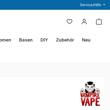
Service/Hilfe
Du hast 0 Produkte au
omen
Basen
DIY
Zubehör
Neu