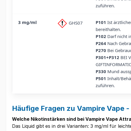
zuführen.
3 mg/ml
P101
Ist ärztlich
GHS07
bereithalten.
P102
Darf nicht 
P264
Nach Gebra
P270
Bei Gebrauc
P301+P312
BEI 
GIFTINFORMATIO
P330
Mund aussp
P501
Inhalt/Behä
zuführen.
Häufige Fragen zu Vampire Vape - 
Welche Nikotinstärken sind bei Vampire Vape Attra
Das Liquid gibt es in drei Varianten: 3 mg/ml für leich