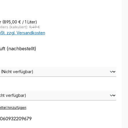
eis:
er
(895,00 € / 1 Liter)
lers (kalkuliert):
9,49 €
wSt. zzgl. Versandkosten
t (nachbestellt)
wählen
hlen
ttel hinzufügen
060932209679