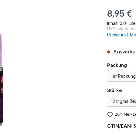
Regulärer Pr
8,95 €
Inhalt:
0.01 Lit
UVP des Herstel
Preise inkl. M
Ausverkauf
aus
Packung
auswä
Stärke
Zum Merkze
GTIN/EAN:
5