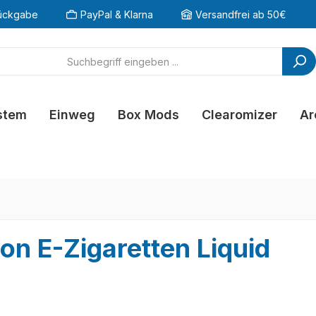
ückgabe
PayPal & Klarna
Versandfrei ab 50€
stem
Einweg
Box Mods
Clearomizer
Ar
on E-Zigaretten Liquid