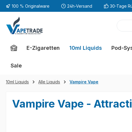
100 % Originalware
24h-Versand
30-Tage R
m Hauptinhalt springen
Zur Suche springen
Zur Hauptnavigation springen
E-Zigaretten
10ml Liquids
Pod-Sy
Sale
10ml Liquids
Alle Liquids
Vampire Vape
Vampire Vape - Attracti