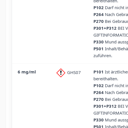
bereithalten.
P102
Darf nicht 
P264
Nach Gebra
P270
Bei Gebrauc
P301+P312
BEI 
GIFTINFORMATIO
P330
Mund aussp
P501
Inhalt/Behä
zuführen.
6 mg/ml
P101
Ist ärztlich
GHS07
bereithalten.
P102
Darf nicht 
P264
Nach Gebra
P270
Bei Gebrauc
P301+P312
BEI 
GIFTINFORMATIO
P330
Mund aussp
P501
Inhalt/Behä