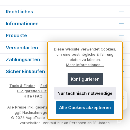
Rechtliches
Informationen
Produkte
Versandarten
Diese Website verwendet Cookies,
um eine bestmögliche Erfahrung
Zahlungsarten
bieten zu können.
Mehr Informationen ...
Sicher Einkaufen
Konfigurieren
Tools & Finder
Farben & Varianten
Geschmack suchen
E-Zigaretten Hilfe
Fachberater
Vape Ratgeber
Nur technisch notwendige
Unsicher, welches Produkt zu dir
×
Hilfe / FAQ
Glossar
Impressum
Kontakt
passt?
Persönlich. Direkt. Hilfreich.
Alle Cookies akzeptieren
Alle Preise inkl. gesetzl. Mehrwertsteuer zzgl.
Versandkosten
und
ggf. Nachnahmegebühren, wenn nicht anders angegeben.
© 2026 VapeTrade – E-Zigaretten & Vape Shop - Alle Rechte
vorbehalten. Verkauf nur an Personen ab 18 Jahren.