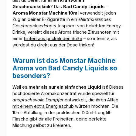
Bist du bereit für einen
kraftvollen
Geschmackskick
? Das
Bad Candy Liquids -
Aroma Monstar Machine 10ml
verwandelt jeden
Zug an deiner E-Zigarette in ein
elektrisierendes
Geschmackserlebnis
. Inspiriert von beliebten Energy-
Drinks, vereint dieses Aroma
frische Zitrusnoten
mit
einer
hintenraus prickelnden Süße
– so intensiv, als
würdest du direkt aus der Dose trinken!
Warum ist das Monstar Machine
Aroma von Bad Candy Liquids so
besonders?
Weil es
mehr als nur ein einfaches Liquid
ist! Dieses
hochdosierte Aromakonzentrat wurde speziell für
anspruchsvolle Dampfer
entwickelt, die ihren
Alltag
mit einem extra Energieschub
würzen möchten. Die
10ml-Abfüllung in der praktischen 120ml-Longfill-
Flasche gibt dir alle Freiheiten, deine perfekte
Mischung selbst zu kreieren.