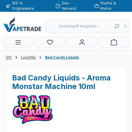
100 %
24h-
PayPal &
Zum Hauptinhalt springen
Originalware
Versand
Klarna
Du hast 0 Produkte auf dem Merkzette
DIY
Longfills
Bad Candy Liquids
Bad Candy Liquids - Aroma
Monstar Machine 10ml