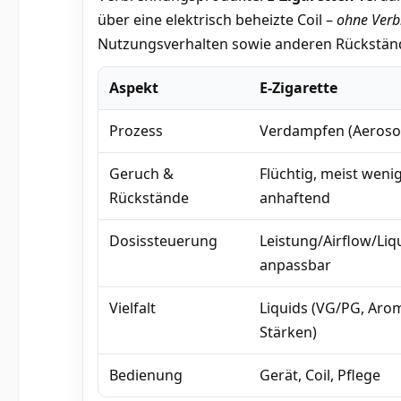
über eine elektrisch beheizte Coil –
ohne Ver
Nutzungsverhalten sowie anderen Rückstän
Aspekt
E-Zigarette
Prozess
Verdampfen (Aeroso
Geruch &
Flüchtig, meist weni
Rückstände
anhaftend
Dosissteuerung
Leistung/Airflow/Liq
anpassbar
Vielfalt
Liquids (VG/PG, Aro
Stärken)
Bedienung
Gerät, Coil, Pflege