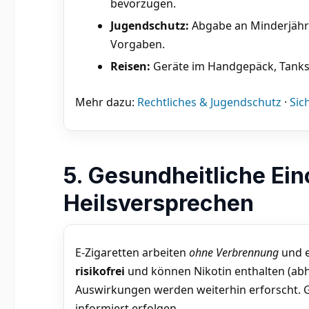
bevorzugen.
Jugendschutz:
Abgabe an Minderjährig
Vorgaben.
Reisen:
Geräte im Handgepäck, Tanks 
Mehr dazu:
Rechtliches & Jugendschutz
·
Sic
5. Gesundheitliche Ei
Heilsversprechen
E-Zigaretten arbeiten
ohne Verbrennung
und e
risikofrei
und können Nikotin enthalten (abh
Auswirkungen werden weiterhin erforscht. G
informiert erfolgen.