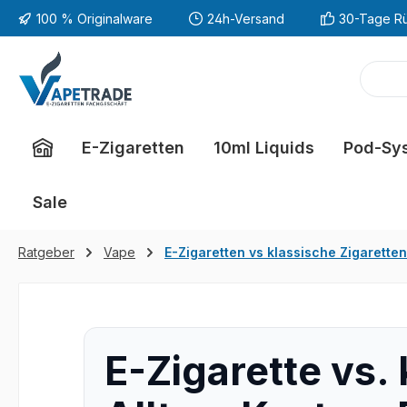
100 % Originalware
24h-Versand
30-Tage R
m Hauptinhalt springen
Zur Suche springen
Zur Hauptnavigation springen
E-Zigaretten
10ml Liquids
Pod-Sy
Sale
Ratgeber
Vape
E-Zigaretten vs klassische Zigaretten
E-Zigarette vs.