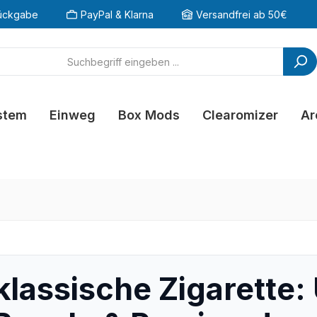
ückgabe
PayPal & Klarna
Versandfrei ab 50€
stem
Einweg
Box Mods
Clearomizer
Ar
 klassische Zigarette: