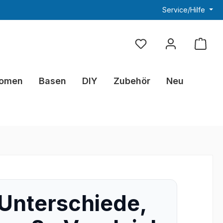
Service/Hilfe
Du hast 0 Produkte au
omen
Basen
DIY
Zubehör
Neu
 Unterschiede,