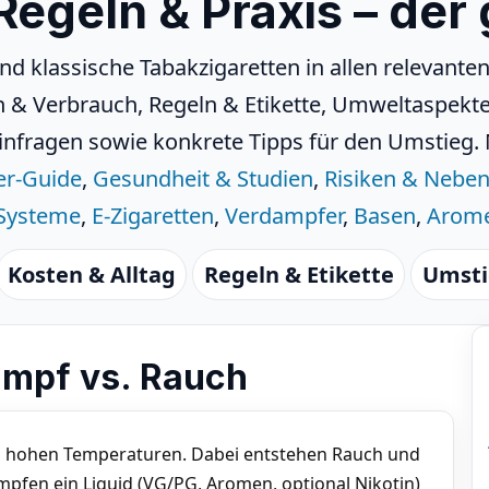
 Regeln & Praxis – der
und klassische Tabakzigaretten in allen relevante
en & Verbrauch, Regeln & Etikette, Umweltaspekt
infragen sowie konkrete Tipps für den Umstieg. M
er-Guide
,
Gesundheit & Studien
,
Risiken & Nebe
Systeme
,
E-Zigaretten
,
Verdampfer
,
Basen
,
Arom
Kosten & Alltag
Regeln & Etikette
Umstie
Dampf vs. Rauch
 hohen Temperaturen. Dabei entstehen Rauch und
pfen ein Liquid (VG/PG, Aromen, optional Nikotin)