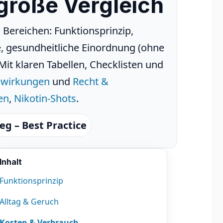
 große Vergleich
n Bereichen: Funktionsprinzip,
e, gesundheitliche Einordnung (ohne
it klaren Tabellen, Checklisten und
nwirkungen
und
Recht &
en
,
Nikotin-Shots
.
g – Best Practice
Inhalt
Funktionsprinzip
Alltag & Geruch
Kosten & Verbrauch