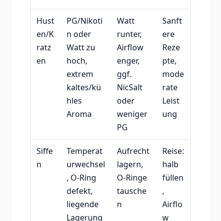
Hust
PG/Nikoti
Watt
Sanft
en/K
n oder
runter,
ere
ratz
Watt zu
Airflow
Reze
en
hoch,
enger,
pte,
extrem
ggf.
mode
kaltes/kü
NicSalt
rate
hles
oder
Leist
Aroma
weniger
ung
PG
Siffe
Temperat
Aufrecht
Reise:
n
urwechsel
lagern,
halb
, O-Ring
O-Ringe
füllen
defekt,
tausche
,
liegende
n
Airflo
Lagerung
w