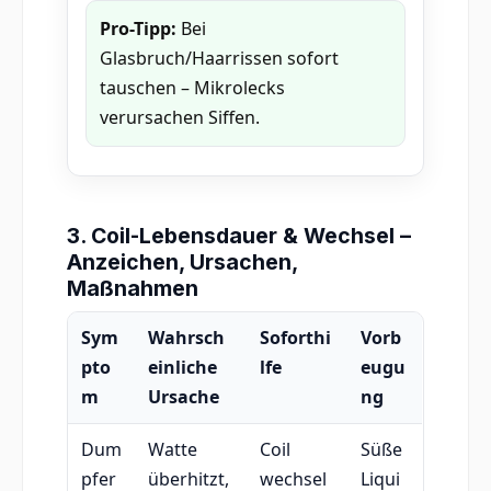
Pro-Tipp:
Bei
Glasbruch/Haarrissen sofort
tauschen – Mikrolecks
verursachen Siffen.
3. Coil-Lebensdauer & Wechsel –
Anzeichen, Ursachen,
Maßnahmen
Sym
Wahrsch
Soforthi
Vorb
pto
einliche
lfe
eugu
m
Ursache
ng
Dum
Watte
Coil
Süße
pfer
überhitzt,
wechsel
Liqui