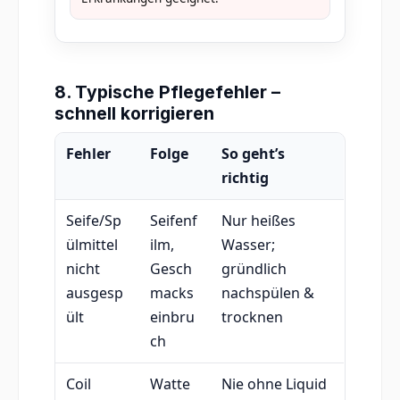
8. Typische Pflegefehler –
schnell korrigieren
Fehler
Folge
So geht’s
richtig
Seife/Sp
Seifenf
Nur heißes
ülmittel
ilm,
Wasser;
nicht
Gesch
gründlich
ausgesp
macks
nachspülen &
ült
einbru
trocknen
ch
Coil
Watte
Nie ohne Liquid