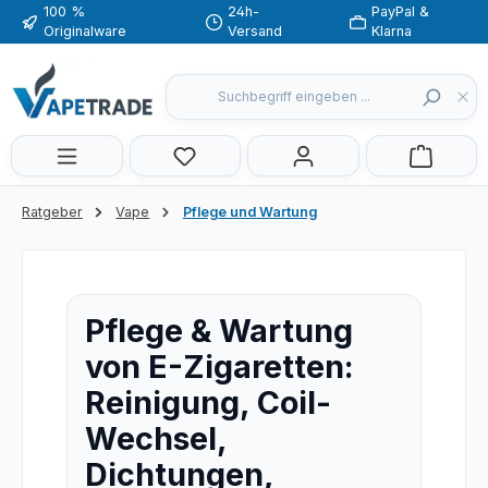
100 %
24h-
PayPal &
Zum Hauptinhalt springen
Originalware
Versand
Klarna
Du hast 0 Produkte auf dem Merkzette
Ratgeber
Vape
Pflege und Wartung
Pflege & Wartung
von E-Zigaretten:
Reinigung, Coil-
Wechsel,
Dichtungen,