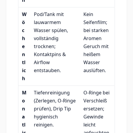
W
Pod/Tank mit
Kein
ö
lauwarmem
Seifenfilm;
c
Wasser spülen,
bei starken
h
vollständig
Aromen
e
trocknen;
Geruch mit
n
Kontaktpins &
heißem
tl
Airflow
Wasser
ic
entstauben.
auslüften.
h
M
Tiefenreinigung
O-Ringe bei
o
(Zerlegen, O-Ringe
Verschleiß
n
prüfen), Drip Tip
ersetzen;
a
hygienisch
Gewinde
tl
reinigen.
leicht
ic
anfeuchten.