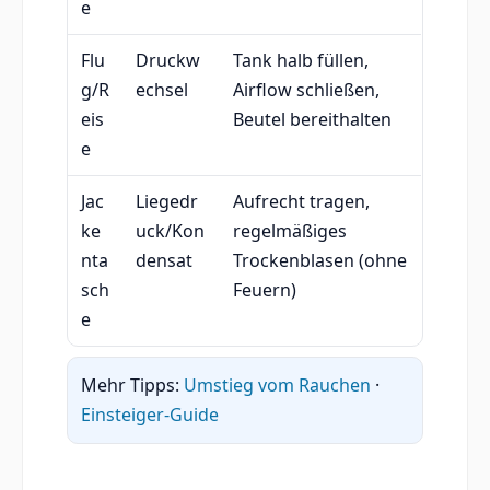
e
Flu
Druckw
Tank halb füllen,
g/R
echsel
Airflow schließen,
eis
Beutel bereithalten
e
Jac
Liegedr
Aufrecht tragen,
ke
uck/Kon
regelmäßiges
nta
densat
Trockenblasen (ohne
sch
Feuern)
e
Mehr Tipps:
Umstieg vom Rauchen
·
Einsteiger-Guide