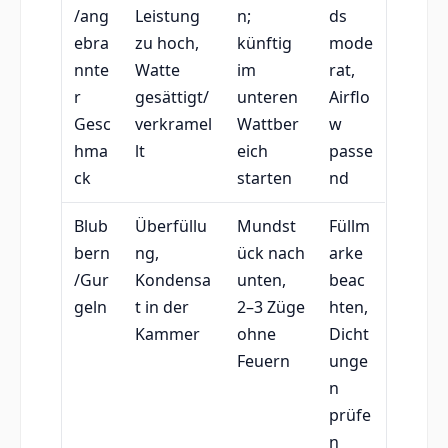
/ang
Leistung
n;
ds
ebra
zu hoch,
künftig
mode
nnte
Watte
im
rat,
r
gesättigt/
unteren
Airflo
Gesc
verkramel
Wattber
w
hma
lt
eich
passe
ck
starten
nd
Blub
Überfüllu
Mundst
Füllm
bern
ng,
ück nach
arke
/Gur
Kondensa
unten,
beac
geln
t in der
2–3 Züge
hten,
Kammer
ohne
Dicht
Feuern
unge
n
prüfe
n