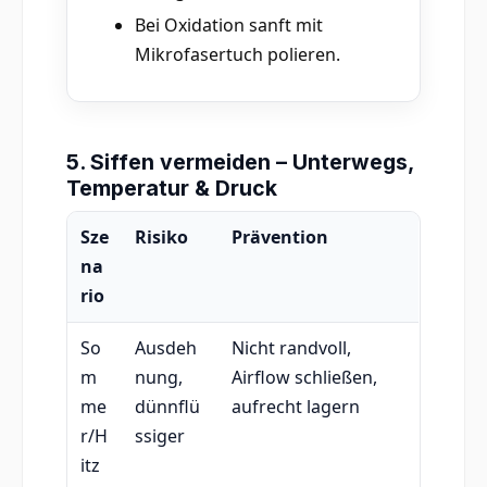
Bei Oxidation sanft mit
Mikrofasertuch polieren.
5. Siffen vermeiden – Unterwegs,
Temperatur & Druck
Sze
Risiko
Prävention
na
rio
So
Ausdeh
Nicht randvoll,
m
nung,
Airflow schließen,
me
dünnflü
aufrecht lagern
r/H
ssiger
itz