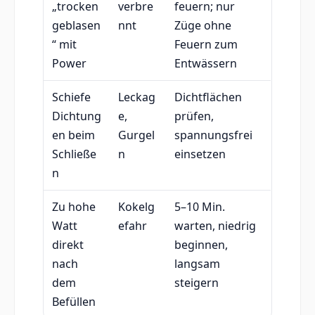
„trocken
verbre
feuern; nur
geblasen
nnt
Züge ohne
“ mit
Feuern zum
Power
Entwässern
Schiefe
Leckag
Dichtflächen
Dichtung
e,
prüfen,
en beim
Gurgel
spannungsfrei
Schließe
n
einsetzen
n
Zu hohe
Kokelg
5–10 Min.
Watt
efahr
warten, niedrig
direkt
beginnen,
nach
langsam
dem
steigern
Befüllen