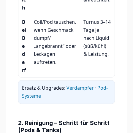
h
B
Coil/Pod tauschen,
Turnus 3–14
ei
wenn Geschmack
Tage je
B
dumpf/
nach Liquid
e
„angebrannt“ oder
(süß/kühl)
d
Leckagen
& Leistung.
a
auftreten.
rf
Ersatz & Upgrades:
Verdampfer
·
Pod-
Systeme
2. Reinigung – Schritt für Schritt
(Pods & Tanks)