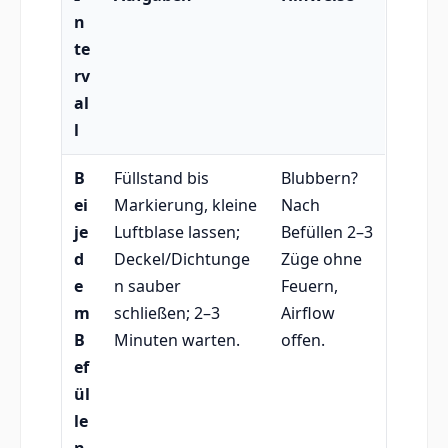
n
te
rv
al
l
B
Füllstand bis
Blubbern?
ei
Markierung, kleine
Nach
je
Luftblase lassen;
Befüllen 2–3
d
Deckel/Dichtunge
Züge ohne
e
n sauber
Feuern,
m
schließen; 2–3
Airflow
B
Minuten warten.
offen.
ef
ül
le
n