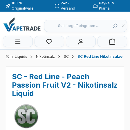
100 %
24h-
PayPal &
Zum Hauptinhalt springen
Originalware
Versand
Klarna
Du hast 0 Produkte auf dem Merkzette
10ml Liquids
Nikotinsalz
SC
SC Red Line Nikotinsalze
SC - Red Line - Peach
Passion Fruit V2 - Nikotinsalz
Liquid