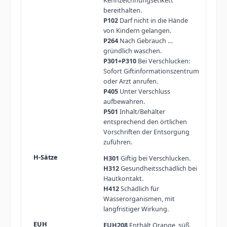
Kennzeichnungsetikett
bereithalten.
P102
Darf nicht in die Hände
von Kindern gelangen.
P264
Nach Gebrauch …
gründlich waschen.
P301+P310
Bei Verschlucken:
Sofort Giftinformationszentrum
oder Arzt anrufen.
P405
Unter Verschluss
aufbewahren.
P501
Inhalt/Behälter
entsprechend den örtlichen
Vorschriften der Entsorgung
zuführen.
H301
Giftig bei Verschlucken.
H312
Gesundheitsschädlich bei
Hautkontakt.
H412
Schädlich für
Wasserorganismen, mit
langfristiger Wirkung.
EUH208
Enthält Orange, süß,