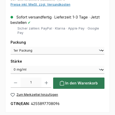
Preise inkl. MwSt. zzgl. Versandkosten
Sofort versandfertig · Lieferzeit: 1-3 Tage · Jetzt
bestellen
✔
Sicher zahlen: PayPal · Klarna · Apple Pay · Google
Pay
auswählen
Packung
auswählen
Stärke
Produkt Anzahl: Gib den gewünschten Wert ein oder benutze die Sc
In den Warenkorb
Zum Merkzettel hinzufügen
GTIN/EAN:
4255897708096