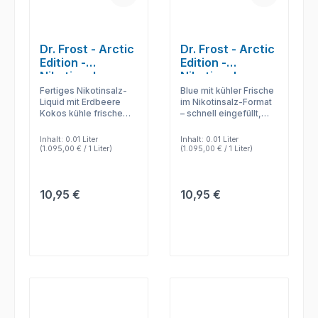
Dr. Frost - Arctic
Dr. Frost - Arctic
Edition -
Edition -
Nikotinsalz
Nikotinsalz
Liquid -
Liquid - Arctic
Fertiges Nikotinsalz-
Blue mit kühler Frische
Strawberry
Blue Ice
Liquid mit Erdbeere
im Nikotinsalz-Format
Kokos kühle frische
– schnell eingefüllt,
Coconut Ice
Creme – für Pod-
geschmacksstark und
Cream
Systeme, diskrete
passend für refillbare
Inhalt:
0.01 Liter
Inhalt:
0.01 Liter
Dampfmomente und
Pods.
(1.095,00 € / 1 Liter)
(1.095,00 € / 1 Liter)
direkten Geschmack.
Regulärer Preis:
Regulärer Preis:
10,95 €
10,95 €