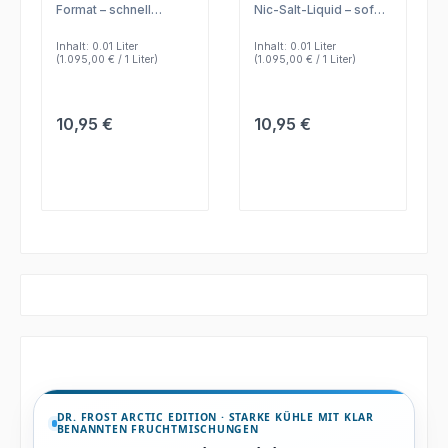
Format – schnell
Nic-Salt-Liquid – sofort
Ice
eingefüllt,
nutzbar, podfreundlich
geschmacksstark und
und auf kompaktes
Inhalt:
0.01 Liter
Inhalt:
0.01 Liter
passend für refillbare
MTL-Dampfen
(1.095,00 € / 1 Liter)
(1.095,00 € / 1 Liter)
Pods.
ausgelegt.
Regulärer Preis:
Regulärer Preis:
10,95 €
10,95 €
DR. FROST ARCTIC EDITION · STARKE KÜHLE MIT KLAR
BENANNTEN FRUCHTMISCHUNGEN