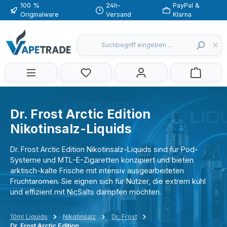
100 %
24h-
PayPal &
Zum Hauptinhalt springen
Originalware
Versand
Klarna
Du hast 0 Produkte auf dem Merkzette
Dr. Frost Arctic Edition
Nikotinsalz-Liquids
Dr. Frost Arctic Edition Nikotinsalz-Liquids sind für Pod-
Systeme und MTL-E-Zigaretten konzipiert und bieten
arktisch-kalte Frische mit intensiv ausgearbeiteten
Fruchtaromen. Sie eignen sich für Nutzer, die extrem kühl
und effizient mit NicSalts dampfen möchten.
10ml Liquids
Nikotinsalz
Dr. Frost
Dr. Frost Arctic Edition