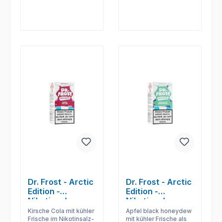
Dr. Frost - Arctic
Dr. Frost - Arctic
Edition -
Edition -
Nikotinsalz
Nikotinsalz
Liquid - Cherry
Liquid - Apple
Kirsche Cola mit kühler
Apfel black honeydew
Cola Ice
Black Honeydew
Frische im Nikotinsalz-
mit kühler Frische als