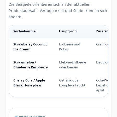
Die Beispiele orientieren sich an der aktuellen
Produktauswahl. Verfügbarkeit und Stärke können sich
ändern.
Sortenbeispiel
Hauptprofil
Zusatznote
Vergleich der wichtigsten Auswahlmerkmale
Strawberry Coconut
Erdbeere und
Cremiger Des
Ice Cream
Kokos
Strawmelon /
Melone-Erdbeere
Deutliches Ic
Blueberry Raspberry
oder Beeren
Cherry Cola / Apple
Getränk oder
Cola-Würze
Black Honeydew
komplexe Frucht
beziehungsw
Apfel