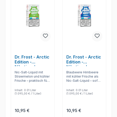
Dr. Frost - Arctic
Dr. Frost - Arctic
Edition -
Edition -
Nikotinsalz
Nikotinsalz
Liquid -
Liquid -
Nic-Salt-Liquid mit
Blaubeere Himbeere
Strawmelon Ice
Blueberry
Strawmelon und kühler
mit kühler Frische als
Frische – praktisch für
Nic-Salt-Liquid – sofort
Raspberry Ice
unterwegs, wenn Pod-
nutzbar, podfreundlich
Komfort und klare
und auf kompaktes
Inhalt:
0.01 Liter
Inhalt:
0.01 Liter
Aromawirkung zählen.
MTL-Dampfen
(1.095,00 € / 1 Liter)
(1.095,00 € / 1 Liter)
ausgelegt.
Regulärer Preis:
Regulärer Preis:
10,95 €
10,95 €