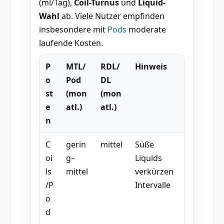
(ml/Tag),
Coil-Turnus
und
Liquid-
Wahl
ab. Viele Nutzer empfinden
insbesondere mit
Pods
moderate
laufende Kosten.
P
MTL/
RDL/
Hinweis
o
Pod
DL
st
(mon
(mon
e
atl.)
atl.)
n
C
gerin
mittel
Süße
oi
g–
Liquids
ls
mittel
verkürzen
/P
Intervalle
o
d