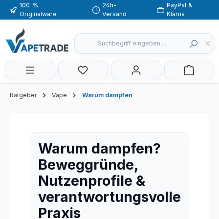
100 %
24h-
PayPal &
Zum Hauptinhalt springen
Originalware
Versand
Klarna
Du hast 0 Produkte auf dem Merkzette
Ratgeber
Vape
Warum dampfen
Warum dampfen?
Beweggründe,
Nutzenprofile &
verantwortungsvolle
Praxis