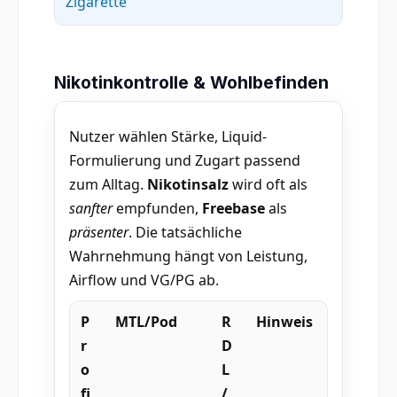
Zigarette
Nikotinkontrolle & Wohlbefinden
Nutzer wählen Stärke, Liquid-
Formulierung und Zugart passend
zum Alltag.
Nikotinsalz
wird oft als
sanfter
empfunden,
Freebase
als
präsenter
. Die tatsächliche
Wahrnehmung hängt von Leistung,
Airflow und VG/PG ab.
P
MTL/Pod
R
Hinweis
r
D
o
L
fi
/