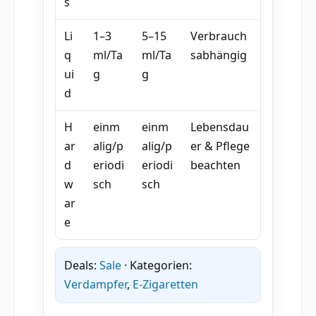
s
Li
1–3
5–15
Verbrauch
q
ml/Ta
ml/Ta
sabhängig
ui
g
g
d
H
einm
einm
Lebensdau
ar
alig/p
alig/p
er & Pflege
d
eriodi
eriodi
beachten
w
sch
sch
ar
e
Deals:
Sale
· Kategorien:
Verdampfer
,
E-Zigaretten