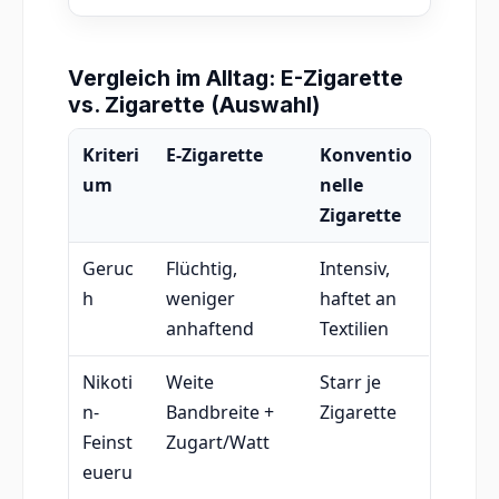
Vergleich im Alltag: E-Zigarette
vs. Zigarette (Auswahl)
Kriteri
E-Zigarette
Konventio
um
nelle
Zigarette
Geruc
Flüchtig,
Intensiv,
h
weniger
haftet an
anhaftend
Textilien
Nikoti
Weite
Starr je
n-
Bandbreite +
Zigarette
Feinst
Zugart/Watt
eueru