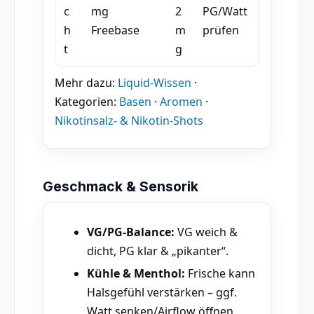
c
mg
2
PG/Watt
h
Freebase
m
prüfen
t
g
Mehr dazu:
Liquid-Wissen
·
Kategorien:
Basen
·
Aromen
·
Nikotinsalz- & Nikotin-Shots
Geschmack & Sensorik
VG/PG-Balance:
VG weich &
dicht, PG klar & „pikanter“.
Kühle & Menthol:
Frische kann
Halsgefühl verstärken – ggf.
Watt senken/Airflow öffnen.