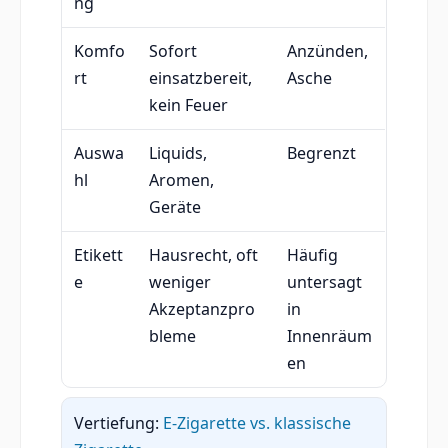
ng
Komfo
Sofort
Anzünden,
rt
einsatzbereit,
Asche
kein Feuer
Auswa
Liquids,
Begrenzt
hl
Aromen,
Geräte
Etikett
Hausrecht, oft
Häufig
e
weniger
untersagt
Akzeptanzpro
in
bleme
Innenräum
en
Vertiefung:
E-Zigarette vs. klassische