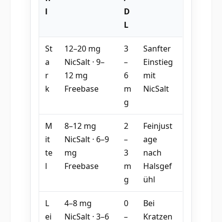
l
D
L
St
12–20 mg
3
Sanfter
a
NicSalt · 9–
–
Einstieg
r
12 mg
6
mit
k
Freebase
m
NicSalt
g
M
8–12 mg
2
Feinjust
it
NicSalt · 6–9
–
age
te
mg
3
nach
l
Freebase
m
Halsgef
g
ühl
L
4–8 mg
0
Bei
ei
NicSalt · 3–6
–
Kratzen