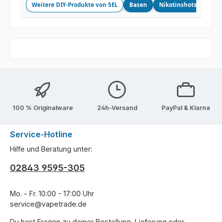
Weitere DIY-Produkte von 5EL
Basen
Nikotinshots
Long
100 % Originalware
24h-Versand
PayPal & Klarna
Service-Hotline
Hilfe und Beratung unter:
02843 9595-305
Mo. - Fr. 10:00 - 17:00 Uhr
service@vapetrade.de
Du hast Fragen zu deiner Bestellung, Lieferung oder