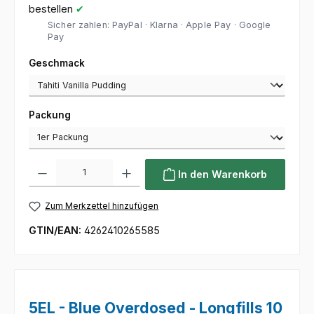
bestellen
✔
Sicher zahlen: PayPal · Klarna · Apple Pay · Google
Pay
auswählen
Geschmack
auswählen
Packung
Produkt Anzahl: Gib den gewünschten Wert ein oder benutze die Sc
In den Warenkorb
Zum Merkzettel hinzufügen
GTIN/EAN:
4262410265585
5EL - Blue Overdosed - Longfills 10