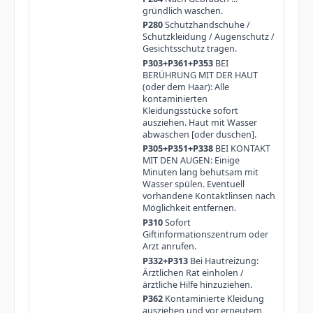
gründlich waschen.
P280
Schutzhandschuhe /
Schutzkleidung / Augenschutz /
Gesichtsschutz tragen.
P303+P361+P353
BEI
BERÜHRUNG MIT DER HAUT
(oder dem Haar): Alle
kontaminierten
Kleidungsstücke sofort
ausziehen. Haut mit Wasser
abwaschen [oder duschen].
P305+P351+P338
BEI KONTAKT
MIT DEN AUGEN: Einige
Minuten lang behutsam mit
Wasser spülen. Eventuell
vorhandene Kontaktlinsen nach
Möglichkeit entfernen.
P310
Sofort
Giftinformationszentrum oder
Arzt anrufen.
P332+P313
Bei Hautreizung:
Ärztlichen Rat einholen /
ärztliche Hilfe hinzuziehen.
P362
Kontaminierte Kleidung
ausziehen und vor erneutem