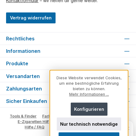
Kontaktformular
– wir helfen dir gerne weiter.
Vertrag widerrufen
Rechtliches
Informationen
Produkte
Versandarten
Diese Website verwendet Cookies,
um eine bestmögliche Erfahrung
Zahlungsarten
bieten zu können.
Mehr Informationen ...
Sicher Einkaufen
Konfigurieren
Tools & Finder
Farben & Varianten
Geschmack suchen
E-Zigaretten Hilfe
Fachberater
Vape Ratgeber
Nur technisch notwendige
Unsicher, welches Produkt zu dir
×
Hilfe / FAQ
Glossar
Impressum
Kontakt
passt?