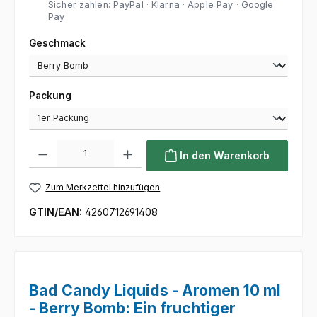
Sicher zahlen: PayPal · Klarna · Apple Pay · Google
Pay
auswählen
Geschmack
auswählen
Packung
Produkt Anzahl: Gib den gewünschten Wert ein oder benutze die Sc
In den Warenkorb
Zum Merkzettel hinzufügen
GTIN/EAN:
4260712691408
Bad Candy Liquids - Aromen 10 ml
- Berry Bomb: Ein fruchtiger