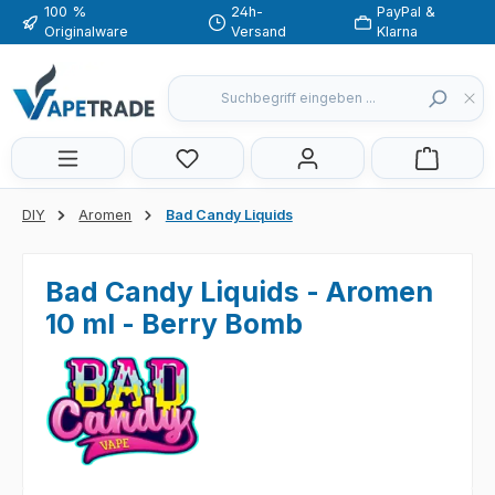
100 %
24h-
PayPal &
Zum Hauptinhalt springen
Originalware
Versand
Klarna
Du hast 0 Produkte auf dem Merkzette
DIY
Aromen
Bad Candy Liquids
Bad Candy Liquids - Aromen
10 ml - Berry Bomb