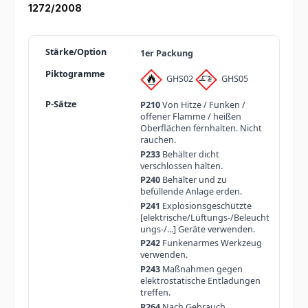
1272/2008
1er Packung
GHS02
GHS05
P210
Von Hitze / Funken /
offener Flamme / heißen
Oberflächen fernhalten. Nicht
rauchen.
P233
Behälter dicht
verschlossen halten.
P240
Behälter und zu
befüllende Anlage erden.
P241
Explosionsgeschützte
[elektrische/Lüftungs-/Beleucht
ungs-/...] Geräte verwenden.
P242
Funkenarmes Werkzeug
verwenden.
P243
Maßnahmen gegen
elektrostatische Entladungen
treffen.
P264
Nach Gebrauch ...