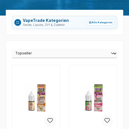
VapeTrade Kategorien
Alle Kategorien
grid_view
Geräte, Liquids, DIY & Zubehör