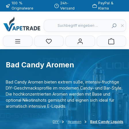
100 %
24h-
PayPal &
Zum Hauptinhalt springen
Originalware
Versand
Klarna
Du hast 0 Produkte auf dem Merkzette
Bad Candy Aromen
Bad Candy Aromen bieten extrem süße, intensiv-fruchtige
DIY-Geschmacksprofile im modernen Candy- und Bar-Style.
Die hochkonzentrierten Aromen werden mit Base und
optional Nikotinshots gemischt und eignen sich ideal für
aromatisch intensive E-Liquids.
DIY
Aromen
Bad Candy Liquids