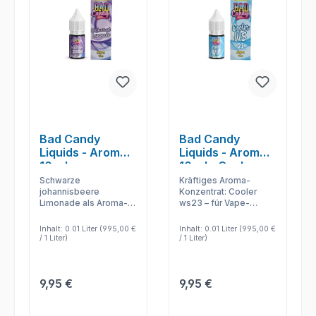
Bad Candy
Bad Candy
Liquids - Aromen
Liquids - Aromen
10 ml -
10 ml - Cooler
Blackcurrant
WS23
Schwarze
Kräftiges Aroma-
Lemonade
johannisbeere
Konzentrat: Cooler
Limonade als Aroma-
ws23 – für Vape-
Konzentrat – für
Rezepte mit
Selbstmischer, die
persönlicher
Inhalt:
0.01 Liter
(995,00 €
Inhalt:
0.01 Liter
(995,00 €
Base, Shot und
Abstimmung.
/ 1 Liter)
/ 1 Liter)
Intensität selbst
festlegen.
Regulärer Preis:
Regulärer Preis:
9,95 €
9,95 €