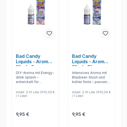
Bad Candy
Bad Candy
Liquids - Aromen
Liquids - Aromen
10 ml - Energy
10 ml - Blue
Splash
Slushy
DIY-Aroma mit Energy-
Intensives Aroma mit
drink splash –
Blaubeer-Slush und
entwickelt für
kühler Note – passend
individuelle
für DIY-Liquid, kreative
Liquidmischungen und
Mischungen und
Inhalt:
0.01 Liter
(995,00 €
Inhalt:
0.01 Liter
(995,00 €
kontrollierte
individuelle Dosierung.
/ 1 Liter)
/ 1 Liter)
Aromastärke.
Regulärer Preis:
Regulärer Preis:
9,95 €
9,95 €