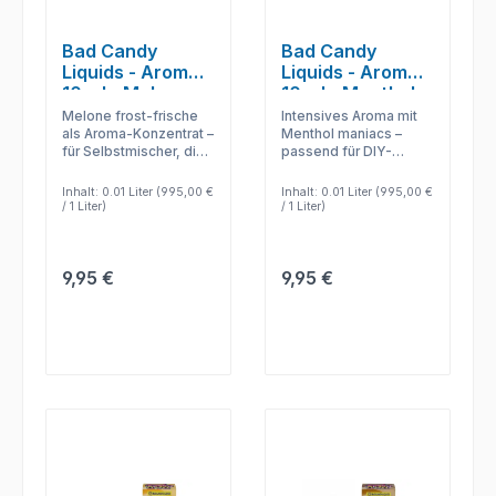
Bad Candy
Bad Candy
Liquids - Aromen
Liquids - Aromen
10 ml - Melon
10 ml - Menthol
Frost
Maniacs
Melone frost-frische
Intensives Aroma mit
als Aroma-Konzentrat –
Menthol maniacs –
für Selbstmischer, die
passend für DIY-
Base, Shot und
Liquid, kreative
Intensität selbst
Mischungen und
Inhalt:
0.01 Liter
(995,00 €
Inhalt:
0.01 Liter
(995,00 €
festlegen.
individuelle Dosierung.
/ 1 Liter)
/ 1 Liter)
Regulärer Preis:
Regulärer Preis:
9,95 €
9,95 €