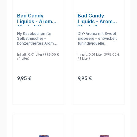
Bad Candy
Bad Candy
Liquids - Aromen
Liquids - Aromen
10 ml - NY
10 ml - Sweet
Cheesecake
Strawberry
Ny Käsekuchen für
DIY-Aroma mit Sweet
Selbstmischer –
Erdbeere – entwickelt
konzentriertes Aroma
für individuelle
zur flexiblen
Liquidmischungen und
Kombination mit Base
kontrollierte
Inhalt:
0.01 Liter
(995,00 €
Inhalt:
0.01 Liter
(995,00 €
und Nikotinshot.
Aromastärke.
/ 1 Liter)
/ 1 Liter)
Regulärer Preis:
Regulärer Preis:
9,95 €
9,95 €