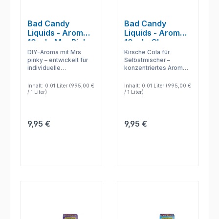
Bad Candy
Bad Candy
Liquids - Aromen
Liquids - Aromen
10 ml - Mrs Pinky
10 ml - Cherry
Cola
DIY-Aroma mit Mrs
Kirsche Cola für
pinky – entwickelt für
Selbstmischer –
individuelle
konzentriertes Aroma
Liquidmischungen und
zur flexiblen
kontrollierte
Kombination mit Base
Inhalt:
0.01 Liter
(995,00 €
Inhalt:
0.01 Liter
(995,00 €
Aromastärke.
und Nikotinshot.
/ 1 Liter)
/ 1 Liter)
Regulärer Preis:
Regulärer Preis:
9,95 €
9,95 €