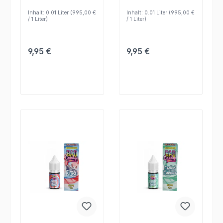
Liquidrezepte und
Liquid-Kreationen mit
präzise
klar erkennbarem
Inhalt:
0.01 Liter
(995,00 €
Inhalt:
0.01 Liter
(995,00 €
Geschmacksabstimmu
Profil.
/ 1 Liter)
/ 1 Liter)
ng.
Regulärer Preis:
Regulärer Preis:
9,95 €
9,95 €