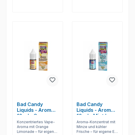
Bad Candy
Bad Candy
Liquids - Aromen
Liquids - Aromen
10 ml - Orange
10 ml - Mint Ice
Lemonade
Konzentriertes Vape-
Aroma-Konzentrat mit
Aroma mit Orange
Minze und kühler
Limonade – für eigene
Frische – für eigene E-