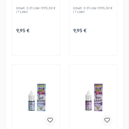
zur flexiblen
Liquid, kreative
Kombination mit Base
Mischungen und
Inhalt:
0.01 Liter
(995,00 €
Inhalt:
0.01 Liter
(995,00 €
und Nikotinshot.
individuelle Dosierung.
/ 1 Liter)
/ 1 Liter)
Regulärer Preis:
Regulärer Preis:
9,95 €
9,95 €