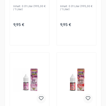
zur flexiblen
Liquidrezepte und
Kombination mit Base
präzise
Inhalt:
0.01 Liter
(995,00 €
Inhalt:
0.01 Liter
(995,00 €
und Nikotinshot.
Geschmacksabstimmu
/ 1 Liter)
/ 1 Liter)
ng.
Regulärer Preis:
Regulärer Preis:
9,95 €
9,95 €