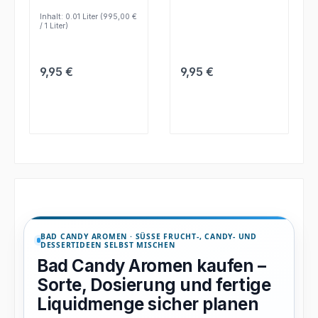
Liquidrezepte und
Note erinnern an frisch
präzise
glasierte
Inhalt:
0.01 Liter
(995,00 €
Geschmacksabstimmu
Zimtschnecken aus
/ 1 Liter)
ng.
dem Ofen.
Regulärer Preis:
Regulärer Preis:
9,95 €
9,95 €
BAD CANDY AROMEN · SÜSSE FRUCHT-, CANDY- UND D
ESSERTIDEEN SELBST MISCHEN
Bad Candy Aromen kaufen –
Sorte, Dosierung und fertige
Liquidmenge sicher planen