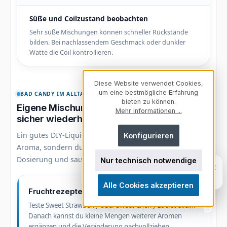
Süße und Coilzustand beobachten
Sehr süße Mischungen können schneller Rückstände
bilden. Bei nachlassendem Geschmack oder dunkler
Watte die Coil kontrollieren.
Diese Website verwendet Cookies,
um eine bestmögliche Erfahrung
BAD CANDY IM ALLTAG
bieten zu können.
Eigene Mischungen verständlich planen und
Mehr Informationen ...
sicher wiederholen
Ein gutes DIY-Liquid entsteht nicht durch möglichst viel
Konfigurieren
Aroma, sondern durch eine zum Produkt passende
Dosierung und saubere Dokumentation.
Nur technisch notwendige
Fragen zu unserem Sortiment? Ich
×
helfe dir weiter.
Persönlich. Direkt. Hilfreich.
Alle Cookies akzeptieren
Fruchtrezepte zunächst einfach halten
Teste Sweet Strawberry oder Sweet Cherry zuerst allein.
Danach kannst du kleine Mengen weiterer Aromen
ergänzen und die Veränderung nachvollziehen.