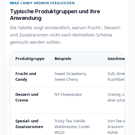
BAD CANDY AROMEN VERGLEICHEN
Typische Produktgruppen und ihre
Anwendung
Die Tabelle zeigt verständlich, warum Frucht-, Dessert-
und Zusatzaromen nicht nach demselben Schema
gemischt werden sollten.
Produktgruppe
Beispiele
Geschmack
Typische Unterschiede zwischen Bad Candy Fruchtaromen, D
Frucht und
Sweet Strawberry,
Süß, direkt und
Candy
Sweet Cherry
fruchtbetont
Dessert und
NY Cheesecake
Cremig, voll un
Creme
eher schwer
Spezial- und
Tricky Tea, Vanilla
Von Tee und
Zusatzaromen
Waldmeister, Cooler
Kräutern bis re
WS23
Kühle