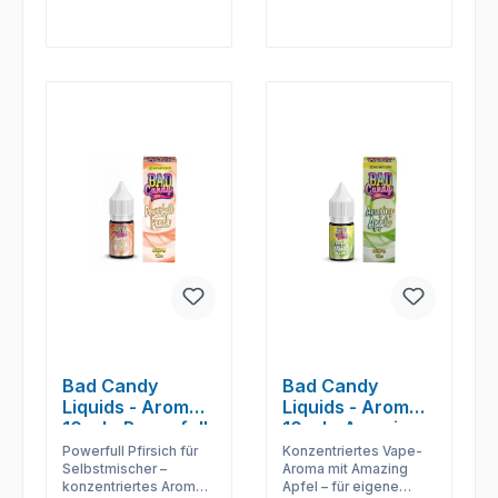
Bad Candy
Bad Candy
Liquids - Aromen
Liquids - Aromen
10 ml - Powerfull
10 ml - Amazing
Peach
Apple
Powerfull Pfirsich für
Konzentriertes Vape-
Selbstmischer –
Aroma mit Amazing
konzentriertes Aroma
Apfel – für eigene