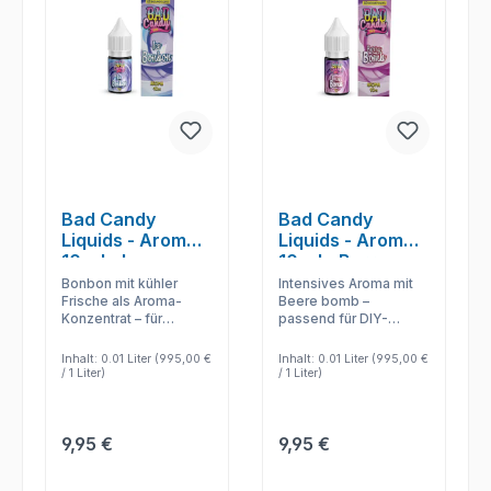
Bad Candy
Bad Candy
Liquids - Aromen
Liquids - Aromen
10 ml - Ice
10 ml - Berry
Bonbon
Bomb
Bonbon mit kühler
Intensives Aroma mit
Frische als Aroma-
Beere bomb –
Konzentrat – für
passend für DIY-
Selbstmischer, die
Liquid, kreative
Base, Shot und
Mischungen und
Inhalt:
0.01 Liter
(995,00 €
Inhalt:
0.01 Liter
(995,00 €
Intensität selbst
individuelle Dosierung.
/ 1 Liter)
/ 1 Liter)
festlegen.
Regulärer Preis:
Regulärer Preis:
9,95 €
9,95 €