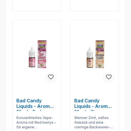
Bad Candy
Bad Candy
Liquids - Aromen
Liquids - Aromen
10 ml - Red
10 ml - Cinnamon
Berrys
Swirls
Konzentriertes Vape-
Warmer Zimt, süßes
Aroma mit Red berrys –
Gebäck und eine
für eigene
cremige Backwaren-