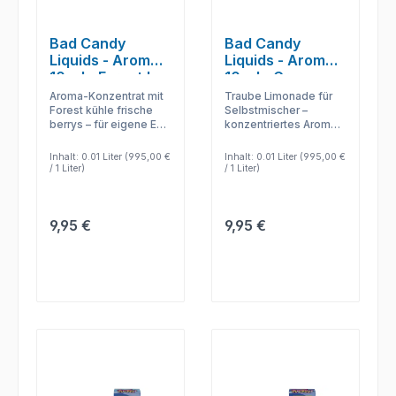
Bad Candy
Bad Candy
Liquids - Aromen
Liquids - Aromen
10 ml - Forest Ice
10 ml - Grape
Berrys
Lemonade
Aroma-Konzentrat mit
Traube Limonade für
Forest kühle frische
Selbstmischer –
berrys – für eigene E-
konzentriertes Aroma
Liquid-Kreationen mit
zur flexiblen
klar erkennbarem
Kombination mit Base
Inhalt:
0.01 Liter
(995,00 €
Inhalt:
0.01 Liter
(995,00 €
Profil.
und Nikotinshot.
/ 1 Liter)
/ 1 Liter)
Regulärer Preis:
Regulärer Preis:
9,95 €
9,95 €