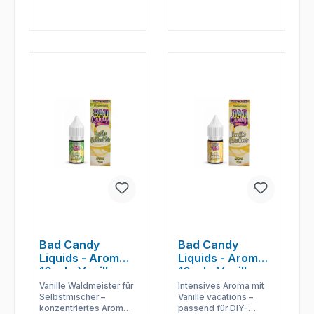
Bad Candy
Bad Candy
Liquids - Aromen
Liquids - Aromen
10 ml - Vanilla
10 ml - Vanilla
Waldmeister
Vacations
Vanille Waldmeister für
Intensives Aroma mit
Selbstmischer –
Vanille vacations –
konzentriertes Aroma
passend für DIY-