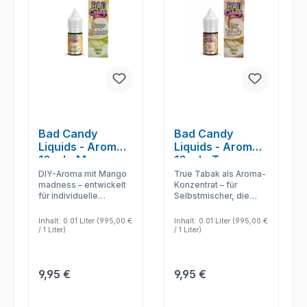
Bad Candy
Bad Candy
Liquids - Aromen
Liquids - Aromen
10 ml - Mango
10 ml - True
Madness
Tabak
DIY-Aroma mit Mango
True Tabak als Aroma-
madness – entwickelt
Konzentrat – für
für individuelle
Selbstmischer, die
Liquidmischungen und
Base, Shot und
kontrollierte
Intensität selbst
Inhalt:
0.01 Liter
(995,00 €
Inhalt:
0.01 Liter
(995,00 €
Aromastärke.
festlegen.
/ 1 Liter)
/ 1 Liter)
Regulärer Preis:
Regulärer Preis:
9,95 €
9,95 €