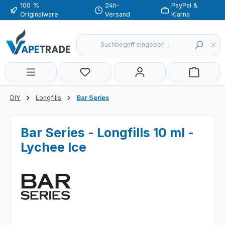
100 %
24h-
PayPal &
Zum Hauptinhalt springen
Originalware
Versand
Klarna
Du hast 0 Produkte auf dem Merkzette
DIY
Longfills
Bar Series
Bar Series - Longfills 10 ml -
Lychee Ice