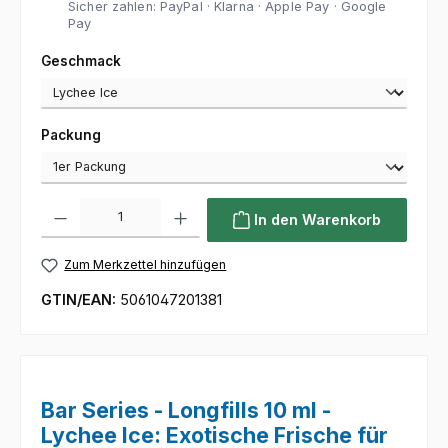
Sicher zahlen: PayPal · Klarna · Apple Pay · Google
Pay
auswählen
Geschmack
auswählen
Packung
Produkt Anzahl: Gib den gewünschten Wert ein oder benutze die Sc
In den Warenkorb
Zum Merkzettel hinzufügen
GTIN/EAN:
5061047201381
Bar Series - Longfills 10 ml -
Lychee Ice: Exotische Frische für