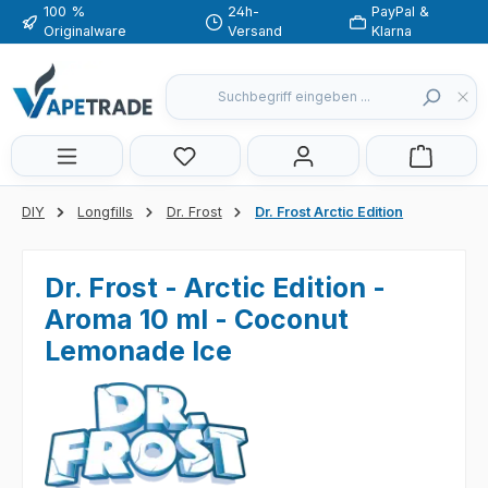
100 %
24h-
PayPal &
Zum Hauptinhalt springen
Originalware
Versand
Klarna
Du hast 0 Produkte auf dem Merkzette
DIY
Longfills
Dr. Frost
Dr. Frost Arctic Edition
Dr. Frost - Arctic Edition -
Aroma 10 ml - Coconut
Lemonade Ice