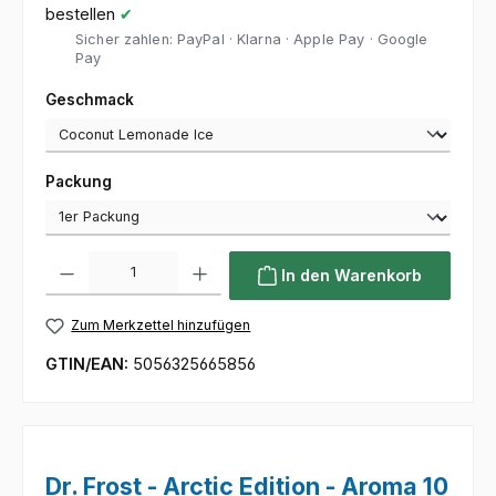
bestellen
✔
Sicher zahlen: PayPal · Klarna · Apple Pay · Google
Pay
auswählen
Geschmack
auswählen
Packung
Produkt Anzahl: Gib den gewünschten Wert ein oder benutze die Sc
In den Warenkorb
Zum Merkzettel hinzufügen
GTIN/EAN:
5056325665856
Dr. Frost - Arctic Edition - Aroma 10