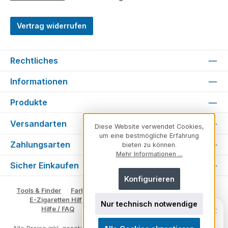
Vertrag widerrufen
Rechtliches
Informationen
Produkte
Versandarten
Diese Website verwendet Cookies,
um eine bestmögliche Erfahrung
Zahlungsarten
bieten zu können.
Mehr Informationen ...
Sicher Einkaufen
Konfigurieren
Tools & Finder
Farben & Varianten
Geschmack suchen
E-Zigaretten Hilfe
Fachberater
Vape Ratgeber
Nur technisch notwendige
Unsicher, welches Produkt zu dir
×
Hilfe / FAQ
Glossar
Impressum
Kontakt
passt?
Persönlich. Direkt. Hilfreich.