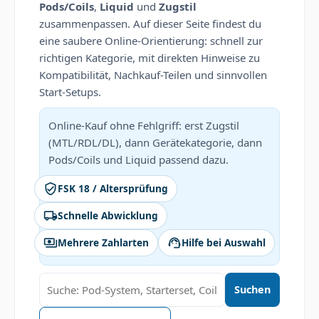
Pods/Coils
,
Liquid
und
Zugstil
zusammenpassen. Auf dieser Seite findest du
eine saubere Online-Orientierung: schnell zur
richtigen Kategorie, mit direkten Hinweise zu
Kompatibilität, Nachkauf-Teilen und sinnvollen
Start-Setups.
Online-Kauf ohne Fehlgriff: erst Zugstil
(MTL/RDL/DL), dann Gerätekategorie, dann
Pods/Coils und Liquid passend dazu.
verified_user
FSK 18 / Altersprüfung
local_shipping
Schnelle Abwicklung
payments
support_agent
Mehrere Zahlarten
Hilfe bei Auswahl
Suchen