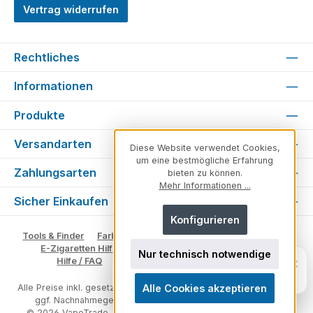
Vertrag widerrufen
Rechtliches
Informationen
Produkte
Versandarten
Diese Website verwendet Cookies,
um eine bestmögliche Erfahrung
Zahlungsarten
bieten zu können.
Mehr Informationen ...
Sicher Einkaufen
Konfigurieren
Tools & Finder
Farben & Varianten
Geschmack suchen
E-Zigaretten Hilfe
Fachberater
Vape Ratgeber
Nur technisch notwendige
Fragen zu unserem Sortiment? Ich
×
Hilfe / FAQ
Glossar
Impressum
Kontakt
helfe dir weiter.
Persönlich. Direkt. Hilfreich.
Alle Cookies akzeptieren
Alle Preise inkl. gesetzl. Mehrwertsteuer zzgl.
Versandkosten
und
ggf. Nachnahmegebühren, wenn nicht anders angegeben.
© 2026 VapeTrade – E-Zigaretten & Vape Shop - Alle Rechte