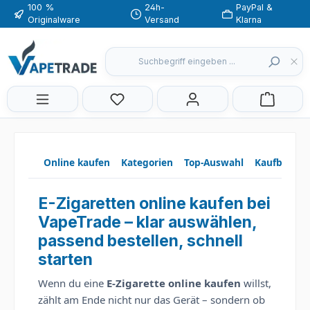
100 %
24h-
PayPal &
Zum Hauptinhalt springen
Originalware
Versand
Klarna
Du hast 0 Produkte auf dem Merkzette
Online kaufen
Kategorien
Top-Auswahl
Kaufberate
E-Zigaretten online kaufen bei
VapeTrade – klar auswählen,
passend bestellen, schnell
starten
Wenn du eine
E-Zigarette online kaufen
willst,
zählt am Ende nicht nur das Gerät – sondern ob