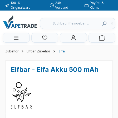
100 %
24h-
PayPal &
Zum Hauptinhalt springen
Originalware
Versand
Klarna
Du hast 0 Produkte auf dem Merkzette
Zubehör
Elfbar Zubehör
Elfa
Elfbar - Elfa Akku 500 mAh