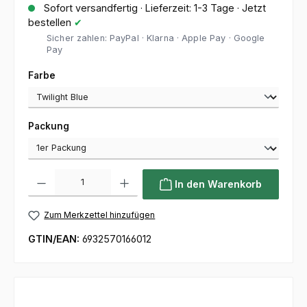
Sofort versandfertig · Lieferzeit: 1-3 Tage · Jetzt
bestellen
✔
Sicher zahlen: PayPal · Klarna · Apple Pay · Google
Pay
auswählen
Farbe
auswählen
Packung
Produkt Anzahl: Gib den gewünschten Wert ein oder benutze die Sc
In den Warenkorb
Zum Merkzettel hinzufügen
GTIN/EAN:
6932570166012