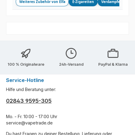
Weiteres Zubehör von Elfa
E-Zigaretten
Verdampfer
10m
100 % Originalware
24h-Versand
PayPal & Klarna
Service-Hotline
Hilfe und Beratung unter:
02843 9595-305
Mo. - Fr. 10:00 - 17:00 Uhr
service@vapetrade.de
Du hast Fragen zu deiner Bestellung, Lieferung oder