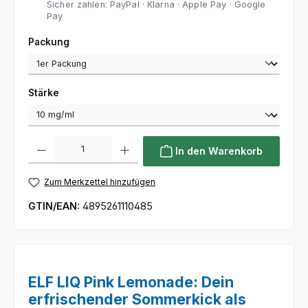
Sicher zahlen: PayPal · Klarna · Apple Pay · Google
Pay
auswählen
Packung
auswählen
Stärke
Produkt Anzahl: Gib den gewünschten Wert ein oder benutze die Sc
In den Warenkorb
Zum Merkzettel hinzufügen
GTIN/EAN:
4895261110485
ELF LIQ Pink Lemonade: Dein
erfrischender Sommerkick als