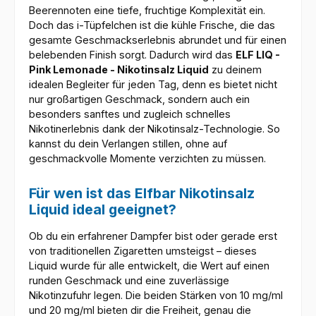
Beerennoten eine tiefe, fruchtige Komplexität ein.
Doch das i-Tüpfelchen ist die kühle Frische, die das
gesamte Geschmackserlebnis abrundet und für einen
belebenden Finish sorgt. Dadurch wird das
ELF LIQ -
Pink Lemonade - Nikotinsalz Liquid
zu deinem
idealen Begleiter für jeden Tag, denn es bietet nicht
nur großartigen Geschmack, sondern auch ein
besonders sanftes und zugleich schnelles
Nikotinerlebnis dank der Nikotinsalz-Technologie. So
kannst du dein Verlangen stillen, ohne auf
geschmackvolle Momente verzichten zu müssen.
Für wen ist das Elfbar Nikotinsalz
Liquid ideal geeignet?
Ob du ein erfahrener Dampfer bist oder gerade erst
von traditionellen Zigaretten umsteigst – dieses
Liquid wurde für alle entwickelt, die Wert auf einen
runden Geschmack und eine zuverlässige
Nikotinzufuhr legen. Die beiden Stärken von 10 mg/ml
und 20 mg/ml bieten dir die Freiheit, genau die