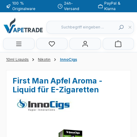
100 %
24h-
PayPal &
Zum Hauptinhalt springen
Originalware
Versand
Klarna
Du hast 0 Produkte auf dem Merkzette
10ml Liquids
Nikotin
InnoCigs
First Man Apfel Aroma -
Liquid für E-Zigaretten
Bildergalerie überspringen