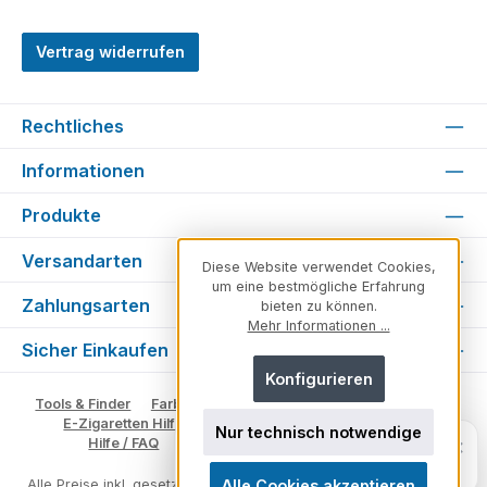
Vertrag widerrufen
Rechtliches
Informationen
Produkte
Versandarten
Diese Website verwendet Cookies,
um eine bestmögliche Erfahrung
Zahlungsarten
bieten zu können.
Mehr Informationen ...
Sicher Einkaufen
Konfigurieren
Tools & Finder
Farben & Varianten
Geschmack suchen
E-Zigaretten Hilfe
Fachberater
Vape Ratgeber
Nur technisch notwendige
Unsicher, welches Produkt zu dir
×
Hilfe / FAQ
Glossar
Impressum
Kontakt
passt?
Persönlich. Direkt. Hilfreich.
Alle Cookies akzeptieren
Alle Preise inkl. gesetzl. Mehrwertsteuer zzgl.
Versandkosten
und