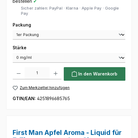
bestellen
✔
Sicher zahlen: PayPal · Klarna · Apple Pay · Google
Pay
auswählen
Packung
auswählen
Stärke
Produkt Anzahl: Gib den gewünschten Wert ein oder benutze die Sc
In den Warenkorb
Zum Merkzettel hinzufügen
GTIN/EAN:
4251896685765
First Man Apfel Aroma - Liquid für