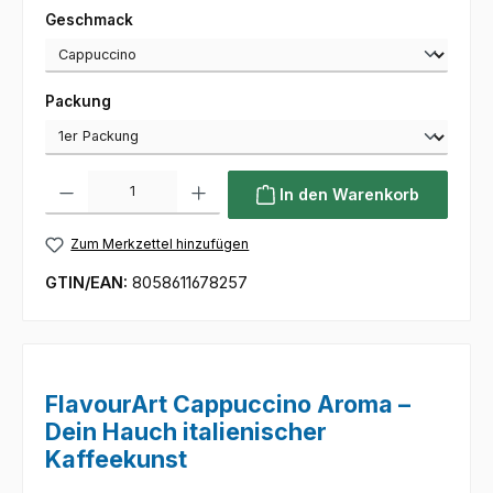
auswählen
Geschmack
auswählen
Packung
Produkt Anzahl: Gib den gewünschten Wert ein oder benutze die Sc
In den Warenkorb
Zum Merkzettel hinzufügen
GTIN/EAN:
8058611678257
FlavourArt Cappuccino Aroma –
Dein Hauch italienischer
Kaffeekunst