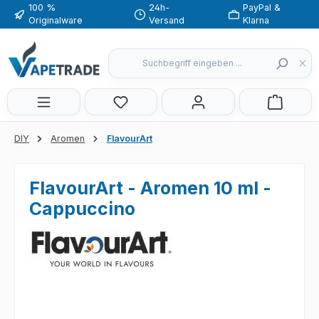
100 %
24h-
PayPal &
Zum Hauptinhalt springen
Originalware
Versand
Klarna
Du hast 0 Produkte auf dem Merkzette
DIY
Aromen
FlavourArt
FlavourArt - Aromen 10 ml -
Cappuccino
Bildergalerie überspringen