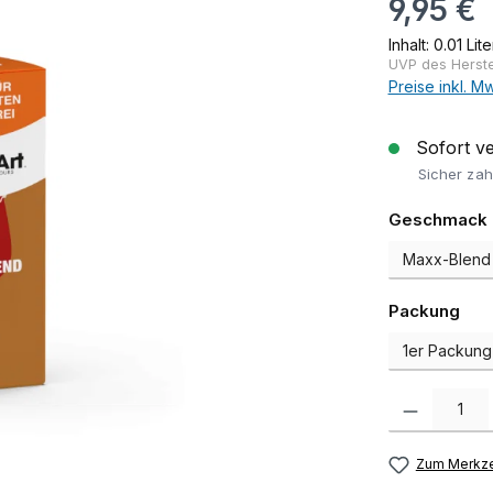
9,95 €
Inhalt:
0.01 Lit
UVP des Herstel
Preise inkl. M
Sofort ver
Sicher zah
Geschmack
aus
Packung
Produkt Anzah
Zum Merkze