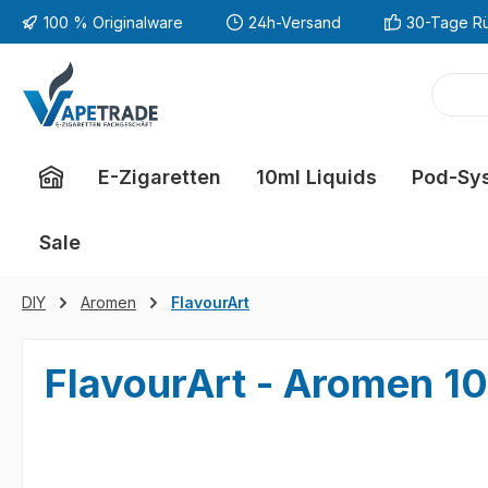
100 % Originalware
24h-Versand
30-Tage R
m Hauptinhalt springen
Zur Suche springen
Zur Hauptnavigation springen
E-Zigaretten
10ml Liquids
Pod-Sy
Sale
DIY
Aromen
FlavourArt
FlavourArt - Aromen 10
Bildergalerie überspringen