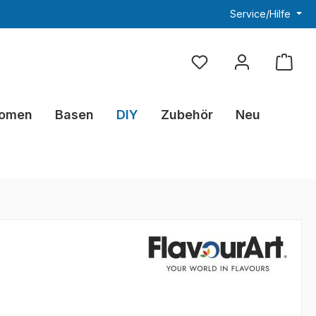
Service/Hilfe
Du hast 0 Produkte au
omen
Basen
DIY
Zubehör
Neu
eis: