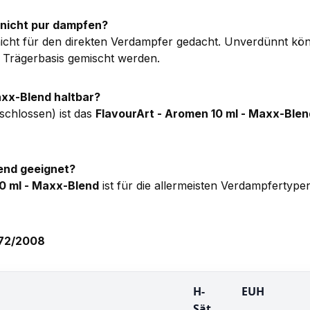
 nicht pur dampfen?
 nicht für den direkten Verdampfer gedacht. Unverdünnt k
r Trägerbasis gemischt werden.
axx-Blend haltbar?
schlossen) ist das
FlavourArt - Aromen 10 ml - Maxx-Blen
end geeignet?
10 ml - Maxx-Blend
ist für die allermeisten Verdampfertype
272/2008
H-
EUH
Sät