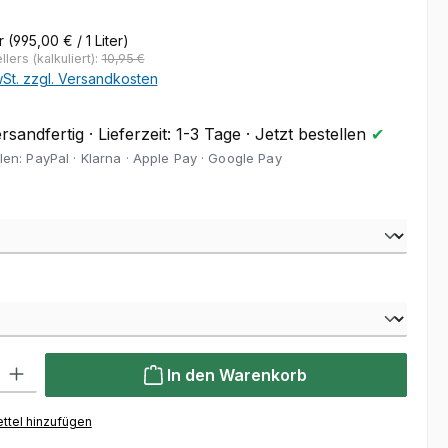
er
(995,00 € / 1 Liter)
lers (kalkuliert):
10,95 €
wSt. zzgl. Versandkosten
sandfertig · Lieferzeit: 1-3 Tage · Jetzt bestellen
✔
len: PayPal · Klarna · Apple Pay · Google Pay
auswählen
wählen
l: Gib den gewünschten Wert ein oder benutze die Schaltflächen um
In den Warenkorb
ttel hinzufügen