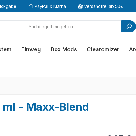
ückgabe
PayPal & Klarna
Versandfrei ab 50€
stem
Einweg
Box Mods
Clearomizer
Ar
 ml - Maxx-Blend
Regulärer Pr