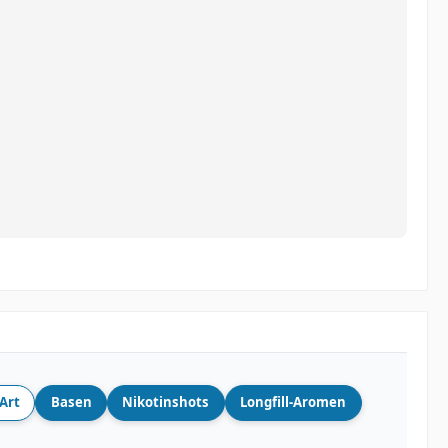
Art
Basen
Nikotinshots
Longfill-Aromen