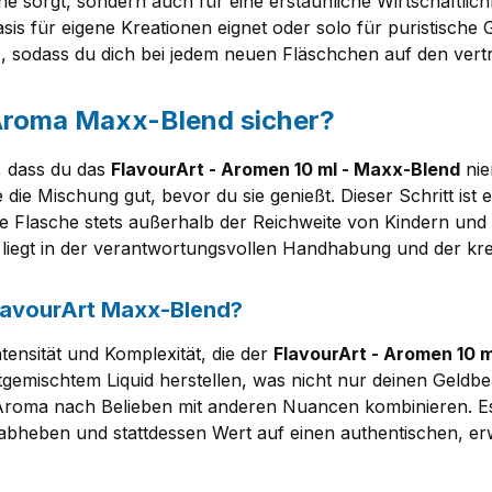
che sorgt, sondern auch für eine erstaunliche Wirtschaftli
asis für eigene Kreationen eignet oder solo für puristische
z, sodass du dich bei jedem neuen Fläschchen auf den ver
Aroma Maxx-Blend sicher?
, dass du das
FlavourArt - Aromen 10 ml - Maxx-Blend
nie
e die Mischung gut, bevor du sie genießt. Dieser Schritt is
 Flasche stets außerhalb der Reichweite von Kindern und 
liegt in der verantwortungsvollen Handhabung und der kreat
 FlavourArt Maxx-Blend?
ntensität und Komplexität, die der
FlavourArt - Aromen 10 
mischtem Liquid herstellen, was nicht nur deinen Geldbeut
roma nach Belieben mit anderen Nuancen kombinieren. Es is
abheben und stattdessen Wert auf einen authentischen, e