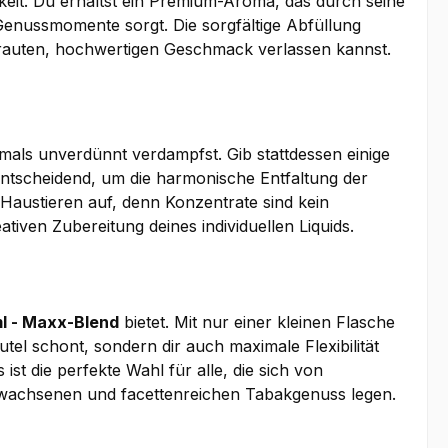
chkeit. Du erhältst ein Premium-Aroma, das durch seine
 Genussmomente sorgt. Die sorgfältige Abfüllung
trauten, hochwertigen Geschmack verlassen kannst.
mals unverdünnt verdampfst. Gib stattdessen einige
t entscheidend, um die harmonische Entfaltung der
Haustieren auf, denn Konzentrate sind kein
iven Zubereitung deines individuellen Liquids.
ml - Maxx-Blend
bietet. Mit nur einer kleinen Flasche
el schont, sondern dir auch maximale Flexibilität
t die perfekte Wahl für alle, die sich von
rwachsenen und facettenreichen Tabakgenuss legen.