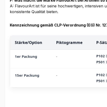
F: Was macht die Marke FlavourArt bei Aromen so
A: FlavourArt ist für seine hochwertigen, intensiven
konsistente Qualität bieten.
Kennzeichnung gemäß CLP-Verordnung (EG) Nr. 1
Stärke/Option
Piktogramme
P-Sät
P102
D
1er Packung
-
P501
I
P102
D
15er Packung
-
P501
I