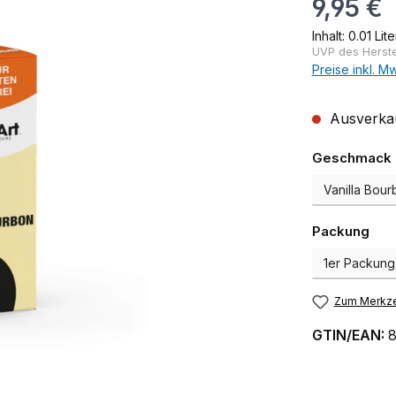
9,95 €
Inhalt:
0.01 Lit
UVP des Herstel
Preise inkl. M
Ausverkauf
Geschmack
aus
Packung
Zum Merkze
GTIN/EAN:
8