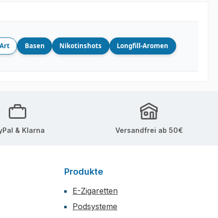
Art
Basen
Nikotinshots
Longfill-Aromen
yPal & Klarna
Versandfrei ab 50€
Produkte
E-Zigaretten
Podsysteme