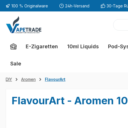
100 % Originalware
24h-Versand
30-Tage R
m Hauptinhalt springen
Zur Suche springen
Zur Hauptnavigation springen
E-Zigaretten
10ml Liquids
Pod-Sy
Sale
DIY
Aromen
FlavourArt
FlavourArt - Aromen 10
Bildergalerie überspringen