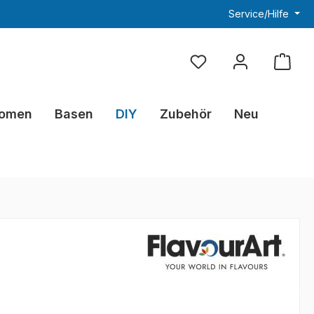
Service/Hilfe
Du hast 0 Produkte au
omen
Basen
DIY
Zubehör
Neu
eis: