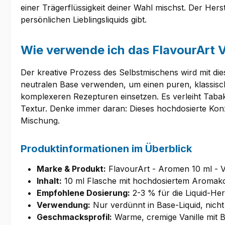
einer Trägerflüssigkeit deiner Wahl mischst. Der Hers
persönlichen Lieblingsliquids gibt.
Wie verwende ich das FlavourArt V
Der kreative Prozess des Selbstmischens wird mit d
neutralen Base verwenden, um einen puren, klassisc
komplexeren Rezepturen einsetzen. Es verleiht Tabak
Textur. Denke immer daran: Dieses hochdosierte Konz
Mischung.
Produktinformationen im Überblick
Marke & Produkt:
FlavourArt - Aromen 10 ml - V
Inhalt:
10 ml Flasche mit hochdosiertem Aromak
Empfohlene Dosierung:
2-3 % für die Liquid-Her
Verwendung:
Nur verdünnt in Base-Liquid, nich
Geschmacksprofil:
Warme, cremige Vanille mit 