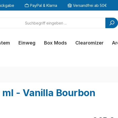
ückgabe
PayPal & Klarna
Versandfrei ab 50€
stem
Einweg
Box Mods
Clearomizer
Ar
 ml - Vanilla Bourbon
Regulärer Pr