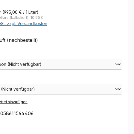
er
(995,00 € / 1 Liter)
lers (kalkuliert):
10,95 €
wSt. zzgl. Versandkosten
t (nachbestellt)
auswählen
wählen
ttel hinzufügen
058611564406