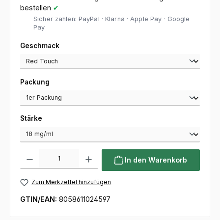
bestellen
✔
Sicher zahlen: PayPal · Klarna · Apple Pay · Google
Pay
auswählen
Geschmack
auswählen
Packung
auswählen
Stärke
Produkt Anzahl: Gib den gewünschten Wert ein oder benutze die Sc
In den Warenkorb
Zum Merkzettel hinzufügen
GTIN/EAN:
8058611024597