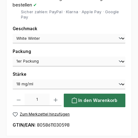
bestellen
✔
Sicher zahlen: PayPal · Klarna · Apple Pay · Google
Pay
auswählen
Geschmack
auswählen
Packung
auswählen
Stärke
Produkt Anzahl: Gib den gewünschten Wert ein oder benutze die Sc
In den Warenkorb
Zum Merkzettel hinzufügen
GTIN/EAN:
8058611030598