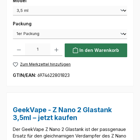
auswählen
Model
auswählen
Packung
Produkt Anzahl: Gib den gewünschten Wert ein oder benutze die Sc
In den Warenkorb
Zum Merkzettel hinzufügen
GTIN/EAN:
6974622801823
GeekVape - Z Nano 2 Glastank
3,5ml – jetzt kaufen
Der GeekVape Z Nano 2 Glastank ist der passgenaue
Ersatz für den gleichnamigen Verdampfer des Z Nano