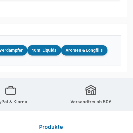
Verdampfer
10ml Liquids
Aromen & Longfills
yPal & Klarna
Versandfrei ab 50€
Produkte