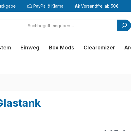
ückgabe
PayPal & Klarna
Versandfrei ab 50€
stem
Einweg
Box Mods
Clearomizer
Ar
Glastank
Regulärer Pr