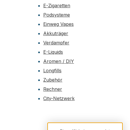
E-Zigaretten
Podsysteme
Einweg Vapes
Akkuträger
Verdampfer
E-Liquids
Aromen / DIY
Longfills
Zubehör
Rechner
City-Netzwerk