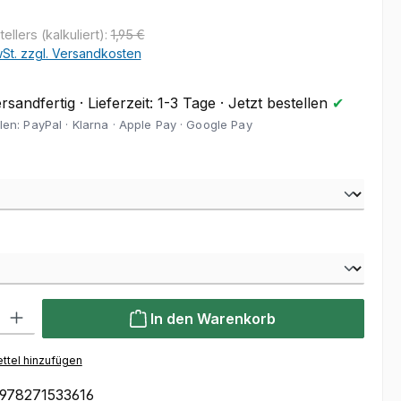
llers (kalkuliert):
1,95 €
wSt. zzgl. Versandkosten
sandfertig · Lieferzeit: 1-3 Tage · Jetzt bestellen
✔
len: PayPal · Klarna · Apple Pay · Google Pay
hlen
wählen
l: Gib den gewünschten Wert ein oder benutze die Schaltflächen um
In den Warenkorb
ttel hinzufügen
978271533616