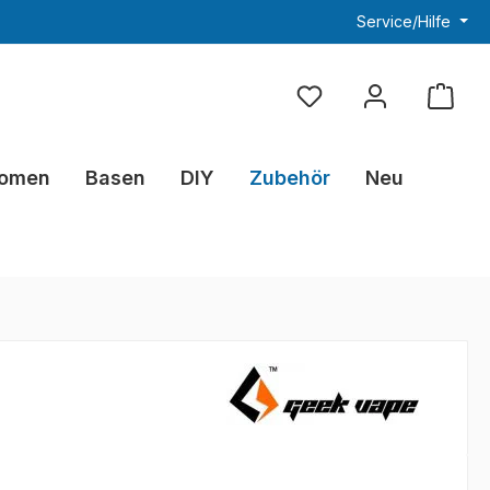
Service/Hilfe
Du hast 0 Produkte au
omen
Basen
DIY
Zubehör
Neu
eis: