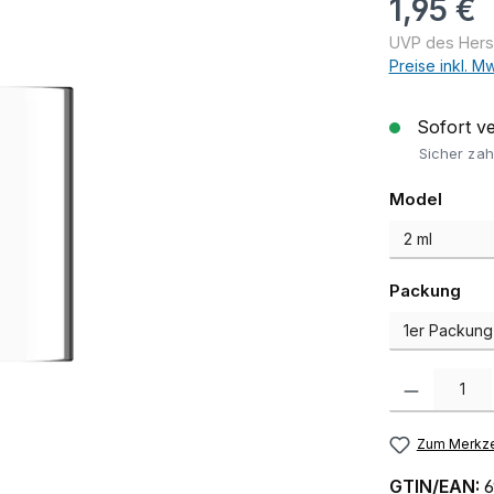
1,95 €
UVP des Herste
Preise inkl. M
Sofort ver
Sicher zah
auswä
Model
aus
Packung
Produkt Anzah
Zum Merkze
GTIN/EAN:
6