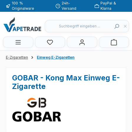
100 %
24h-
PayPal &
Zum Hauptinhalt springen
Originalware
Versand
Klarna
Du hast 0 Produkte auf dem Merkzette
E-Zigaretten
Einweg E-Zigaretten
GOBAR - Kong Max Einweg E-
Zigarette