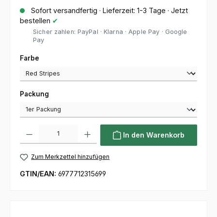
Sofort versandfertig · Lieferzeit: 1-3 Tage · Jetzt
bestellen
✔
Sicher zahlen: PayPal · Klarna · Apple Pay · Google
Pay
auswählen
Farbe
auswählen
Packung
Produkt Anzahl: Gib den gewünschten Wert ein oder benutze die Sc
In den Warenkorb
Zum Merkzettel hinzufügen
GTIN/EAN:
6977712315699