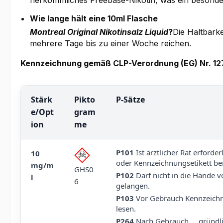
herkömmliches Freebase-Nikotin, was ein besonder
Wie lange hält eine 10ml Flasche
Montreal Original Nikotinsalz Liquid
?
Die Haltbark
mehrere Tage bis zu einer Woche reichen.
Kennzeichnung gemäß CLP-Verordnung (EG) Nr. 1
Stärk
Pikto
P-Sätze
e/Opt
gram
ion
me
P101
Ist ärztlicher Rat erforde
10
oder Kennzeichnungsetikett ber
mg/m
GHS0
P102
Darf nicht in die Hände 
l
6
gelangen.
P103
Vor Gebrauch Kennzeichn
lesen.
P264
Nach Gebrauch … gründli