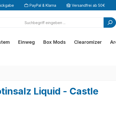
ückgabe
PayPal & Klarna
Versandfrei ab 50€
stem
Einweg
Box Mods
Clearomizer
Ar
tinsalz Liquid - Castle