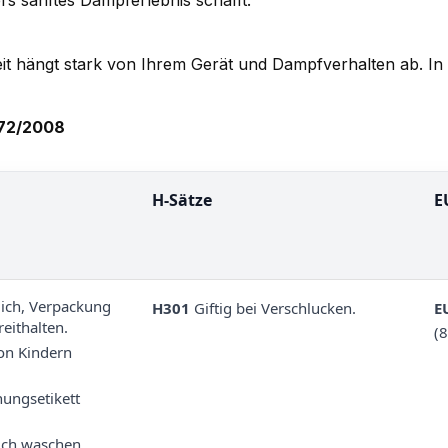
s sanftes Dampferlebnis schafft.
eit hängt stark von Ihrem Gerät und Dampfverhalten ab. I
272/2008
H-Sätze
E
rlich, Verpackung
H301
Giftig bei Verschlucken.
E
eithalten.
(
von Kindern
ungsetikett
ch waschen.