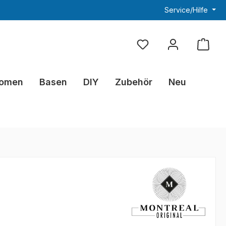
Service/Hilfe
Du hast 0 Produkte au
omen
Basen
DIY
Zubehör
Neu