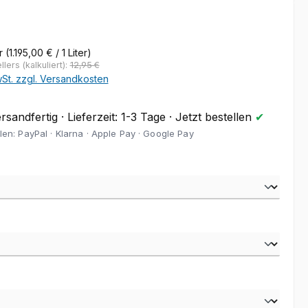
eis:
er
(1.195,00 € / 1 Liter)
lers (kalkuliert):
12,95 €
wSt. zzgl. Versandkosten
sandfertig · Lieferzeit: 1-3 Tage · Jetzt bestellen
✔
len: PayPal · Klarna · Apple Pay · Google Pay
auswählen
wählen
hlen