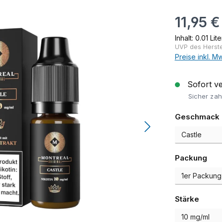
Regulärer Pr
11,95 €
Inhalt:
0.01 Lit
UVP des Herstel
Preise inkl. M
Sofort ver
Sicher zah
Geschmack
aus
Packung
auswä
Stärke