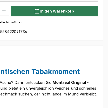
l: Gib den gewünschten Wert ein oder benutze die Schaltflächen um
In den Warenkorb
ttel hinzufügen
558422091736
thentischen Tabakmoment
d Asche? Dann entdecken Sie
Montreal Original -
 und bietet ein unvergleichlich weiches und schnelles
 Geschmack suchen, der nicht lange im Mund verbleibt.