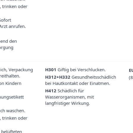
 trinken oder
Sofort
Arzt anrufen.
hend den
sorgung
rlich, Verpackung
H301
Giftig bei Verschlucken.
E
eithalten.
H312+H332
Gesundheitsschädlich
(
von Kindern
bei Hautkontakt oder Einatmen.
H412
Schädlich für
ungsetikett
Wasserorganismen, mit
langfristiger Wirkung.
ch waschen.
 trinken oder
 belüfteten