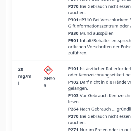
P270
Bei Gebrauch nicht essen,
rauchen.
P301+P310
Bei Verschlucken: 
Giftinformationszentrum oder 
P330
Mund ausspülen.
P501
Inhalt/Behälter entsprec
örtlichen Vorschriften der Ent
zuführen.
P101
Ist ärztlicher Rat erforde
20
oder Kennzeichnungsetikett ber
mg/m
GHS0
P102
Darf nicht in die Hände 
l
6
gelangen.
P103
Vor Gebrauch Kennzeichn
lesen.
P264
Nach Gebrauch … gründli
P270
Bei Gebrauch nicht essen,
rauchen.
P271
Nur im Freien oder in gut