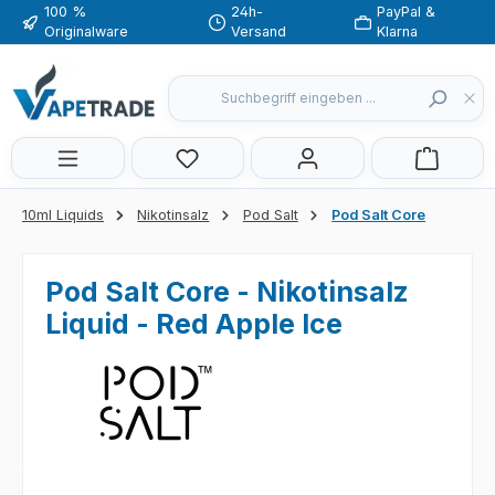
100 %
24h-
PayPal &
Zum Hauptinhalt springen
Originalware
Versand
Klarna
Du hast 0 Produkte auf dem Merkzette
10ml Liquids
Nikotinsalz
Pod Salt
Pod Salt Core
Pod Salt Core - Nikotinsalz
Liquid - Red Apple Ice