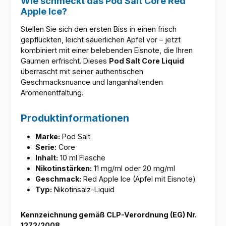
Wie schmeckt das Pod Salt Core Red
Apple Ice?
Stellen Sie sich den ersten Biss in einen frisch
gepflückten, leicht säuerlichen Apfel vor – jetzt
kombiniert mit einer belebenden Eisnote, die Ihren
Gaumen erfrischt. Dieses
Pod Salt Core Liquid
überrascht mit seiner authentischen
Geschmacksnuance und langanhaltenden
Aromenentfaltung.
Produktinformationen
Marke:
Pod Salt
Serie:
Core
Inhalt:
10 ml Flasche
Nikotinstärken:
11 mg/ml oder 20 mg/ml
Geschmack:
Red Apple Ice (Apfel mit Eisnote)
Typ:
Nikotinsalz-Liquid
Kennzeichnung gemäß CLP-Verordnung (EG) Nr.
1272/2008