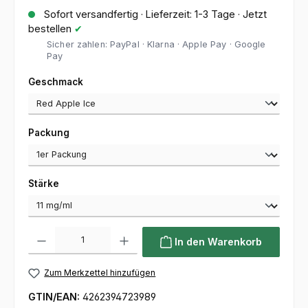
Sofort versandfertig · Lieferzeit: 1-3 Tage · Jetzt
bestellen
✔
Sicher zahlen: PayPal · Klarna · Apple Pay · Google
Pay
auswählen
Geschmack
auswählen
Packung
auswählen
Stärke
Produkt Anzahl: Gib den gewünschten Wert ein oder benutze die Sc
In den Warenkorb
Zum Merkzettel hinzufügen
GTIN/EAN:
4262394723989