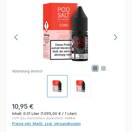
Bildergalerie überspringen
Abbildung ähnlich
Regulärer Preis:
10,95 €
Inhalt:
0.01 Liter
(1.095,00 € / 1 Liter)
UVP des Herstellers (kalkuliert):
11,95 €
Preise inkl. MwSt. zzgl. Versandkosten