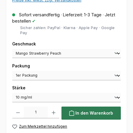
Preise inkl. MwSt. zzgl. Versandkosten
Sofort versandfertig · Lieferzeit: 1-3 Tage · Jetzt
bestellen
✔
Sicher zahlen: PayPal · Klarna · Apple Pay · Google
Pay
auswählen
Geschmack
auswählen
Packung
auswählen
Stärke
Produkt Anzahl: Gib den gewünschten Wert ein oder benutze die Sc
In den Warenkorb
Zum Merkzettel hinzufügen