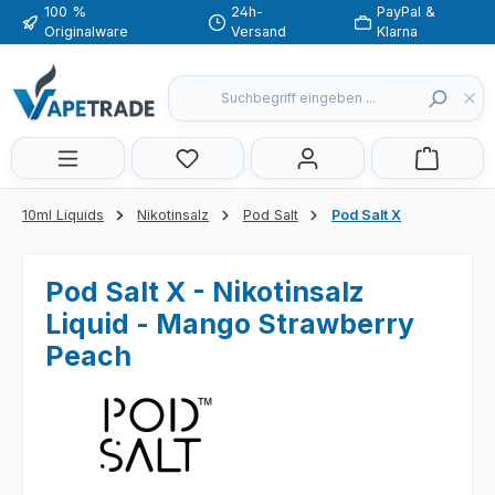
100 %
24h-
PayPal &
Zum Hauptinhalt springen
Originalware
Versand
Klarna
Du hast 0 Produkte auf dem Merkzette
10ml Liquids
Nikotinsalz
Pod Salt
Pod Salt X
Pod Salt X - Nikotinsalz
Liquid - Mango Strawberry
Peach