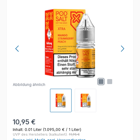
Bildergalerie überspringen
Abbildung ähnlich
Regulärer Preis:
10,95 €
Inhalt:
0.01 Liter
(1.095,00 € / 1 Liter)
UVP des Herstellers (kalkuliert):
11,95 €