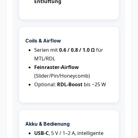
Entlüftung
Coils & Airflow
Serien mit
0.6 / 0.8 / 1.0 Ω
für
MTL/RDL
Feinraster-Airflow
(Slider/Pin/Honeycomb)
Optional:
RDL-Boost
bis ~25 W
Akku & Bedienung
USB-C
, 5 V / 1–2 A, intelligente