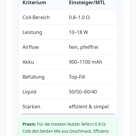
Kriterium
Einsteiger/MTL
G
Coil-Bereich
0.8–1.0 Ω
0
Leistung
10–18 W
1
Airflow
fein, pfeiffrei
H
Akku
900–1100 mAh
1
Befüllung
Top-Fill
T
Liquid
50/50–60/40
5
Stärken
effizient & simpel
A
Praxis:
Für die meisten Nutzer liefern 0.8-Ω-
Coils den besten Mix aus Geschmack, Effizienz