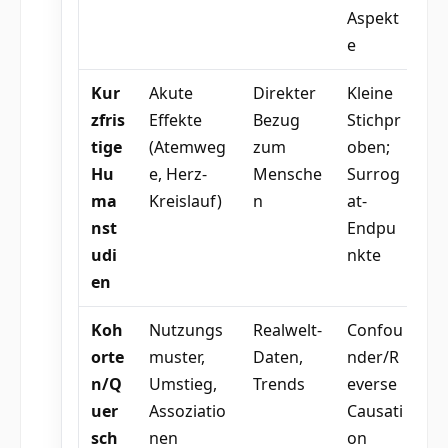
Aspekt
e
Kur
Akute
Direkter
Kleine
zfris
Effekte
Bezug
Stichpr
tige
(Atemweg
zum
oben;
Hu
e, Herz-
Mensche
Surrog
ma
Kreislauf)
n
at-
nst
Endpu
udi
nkte
en
Koh
Nutzungs
Realwelt-
Confou
orte
muster,
Daten,
nder/R
n/Q
Umstieg,
Trends
everse
uer
Assoziatio
Causati
sch
nen
on