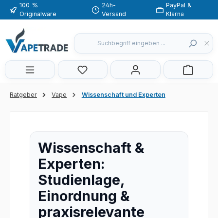
100 %
24h-
PayPal &
Zum Hauptinhalt springen
Originalware
Versand
Klarna
Du hast 0 Produkte auf dem Merkzette
Ratgeber
Vape
Wissenschaft und Experten
Wissenschaft &
Experten:
Studienlage,
Einordnung &
praxisrelevante