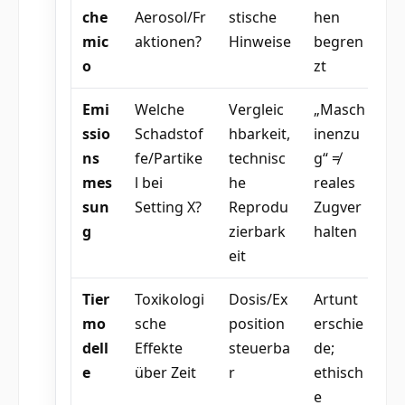
che
Aerosol/Fr
stische
hen
mic
aktionen?
Hinweise
begren
o
zt
Emi
Welche
Vergleic
„Masch
ssio
Schadstof
hbarkeit,
inenzu
ns
fe/Partike
technisc
g“ ≠
mes
l bei
he
reales
sun
Setting X?
Reprodu
Zugver
g
zierbark
halten
eit
Tier
Toxikologi
Dosis/Ex
Artunt
mo
sche
position
erschie
dell
Effekte
steuerba
de;
e
über Zeit
r
ethisch
e