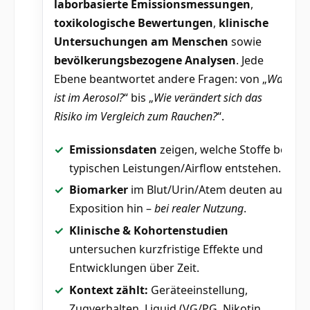
laborbasierte Emissionsmessungen
,
toxikologische Bewertungen
,
klinische
Untersuchungen am Menschen
sowie
bevölkerungsbezogene Analysen
. Jede
Ebene beantwortet andere Fragen: von „
Was
ist im Aerosol?
“ bis „
Wie verändert sich das
Risiko im Vergleich zum Rauchen?
“.
Emissionsdaten
zeigen, welche Stoffe bei
typischen Leistungen/Airflow entstehen.
Biomarker
im Blut/Urin/Atem deuten auf
Exposition hin –
bei realer Nutzung
.
Klinische & Kohortenstudien
untersuchen kurzfristige Effekte und
Entwicklungen über Zeit.
Kontext zählt:
Geräteeinstellung,
Zugverhalten, Liquid (VG/PG, Nikotin,