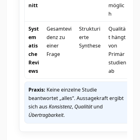
nitt
möglic
h
Syst
Gesamtevi
Strukturi
Qualitä
em
denz zu
erte
t hängt
atis
einer
Synthese
von
che
Frage
Primär
Revi
studien
ews
ab
Praxis:
Keine einzelne Studie
beantwortet „alles“. Aussagekraft ergibt
sich aus
Konsistenz
,
Qualität
und
Übertragbarkeit
.