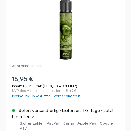
Abbildung ähnlich
Regulärer Preis:
16,95 €
Inhalt:
0.015 Liter
(1.130,00 € / 1 Liter)
UVP des Herstellers (kalkuliert):
18,49 €
Preise inkl. MwSt. zzgl. Versandkosten
Sofort versandfertig · Lieferzeit: 1-3 Tage · Jetzt
bestellen
✔
Sicher zahlen: PayPal · Klarna · Apple Pay · Google
Pay