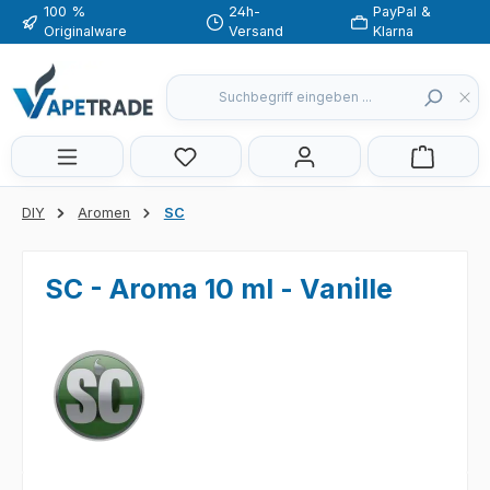
100 %
24h-
PayPal &
Zum Hauptinhalt springen
Originalware
Versand
Klarna
Du hast 0 Produkte auf dem Merkzette
DIY
Aromen
SC
SC - Aroma 10 ml - Vanille