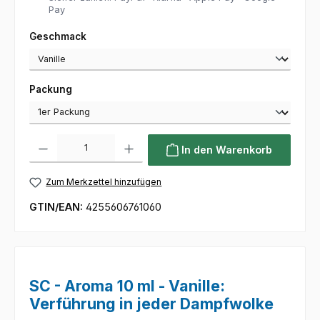
Pay
auswählen
Geschmack
auswählen
Packung
Produkt Anzahl: Gib den gewünschten Wert ein oder benutze die Sc
In den Warenkorb
Zum Merkzettel hinzufügen
GTIN/EAN:
4255606761060
SC - Aroma 10 ml - Vanille:
Verführung in jeder Dampfwolke