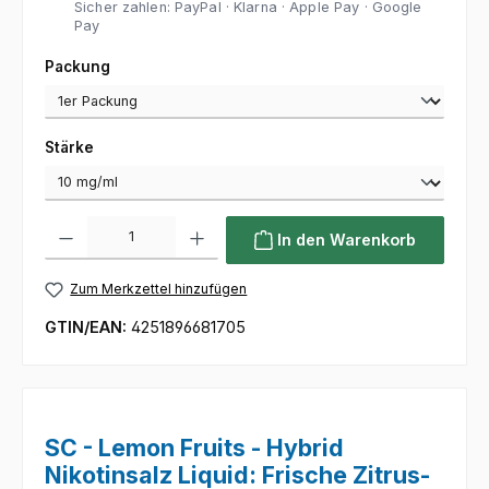
Sicher zahlen: PayPal · Klarna · Apple Pay · Google
Pay
auswählen
Packung
auswählen
Stärke
Produkt Anzahl: Gib den gewünschten Wert ein oder benutze die Sc
In den Warenkorb
Zum Merkzettel hinzufügen
GTIN/EAN:
4251896681705
SC - Lemon Fruits - Hybrid
Nikotinsalz Liquid: Frische Zitrus-