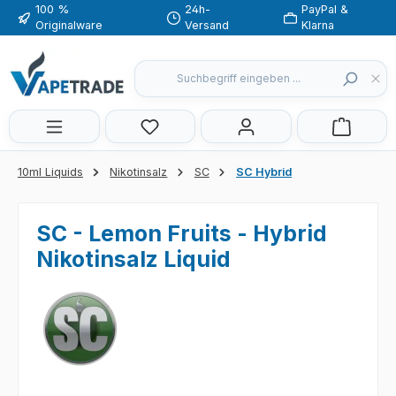
100 %
24h-
PayPal &
Zum Hauptinhalt springen
Originalware
Versand
Klarna
Du hast 0 Produkte auf dem Merkzette
10ml Liquids
Nikotinsalz
SC
SC Hybrid
SC - Lemon Fruits - Hybrid
Nikotinsalz Liquid