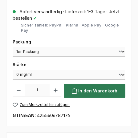
Sofort versandfertig · Lieferzeit: 1-3 Tage · Jetzt
bestellen
✔
Sicher zahlen: PayPal · Klarna · Apple Pay · Google
Pay
auswählen
Packung
auswählen
Stärke
Produkt Anzahl: Gib den gewünschten Wert ein oder benutze die Sc
In den Warenkorb
Zum Merkzettel hinzufügen
GTIN/EAN:
4255606787176