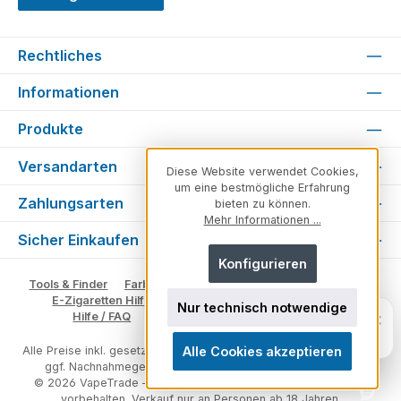
Rechtliches
Informationen
Produkte
Versandarten
Diese Website verwendet Cookies,
um eine bestmögliche Erfahrung
Zahlungsarten
bieten zu können.
Mehr Informationen ...
Sicher Einkaufen
Konfigurieren
Tools & Finder
Farben & Varianten
Geschmack suchen
E-Zigaretten Hilfe
Fachberater
Vape Ratgeber
Nur technisch notwendige
Unsicher, welches Produkt zu dir
×
Hilfe / FAQ
Glossar
Impressum
Kontakt
passt?
Persönlich. Direkt. Hilfreich.
Alle Cookies akzeptieren
Alle Preise inkl. gesetzl. Mehrwertsteuer zzgl.
Versandkosten
und
ggf. Nachnahmegebühren, wenn nicht anders angegeben.
© 2026 VapeTrade – E-Zigaretten & Vape Shop - Alle Rechte
vorbehalten. Verkauf nur an Personen ab 18 Jahren.