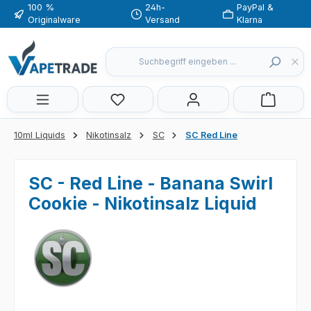
100 %
24h-
PayPal &
Zum Hauptinhalt springen
Originalware
Versand
Klarna
Du hast 0 Produkte auf dem Merkzette
10ml Liquids
Nikotinsalz
SC
SC Red Line
SC - Red Line - Banana Swirl
Cookie - Nikotinsalz Liquid