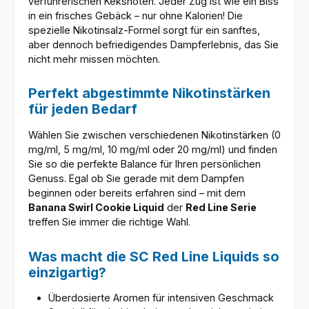
verführerischen Keksnoten. Jeder Zug ist wie ein Biss
in ein frisches Gebäck – nur ohne Kalorien! Die
spezielle Nikotinsalz-Formel sorgt für ein sanftes,
aber dennoch befriedigendes Dampferlebnis, das Sie
nicht mehr missen möchten.
Perfekt abgestimmte Nikotinstärken
für jeden Bedarf
Wählen Sie zwischen verschiedenen Nikotinstärken (0
mg/ml, 5 mg/ml, 10 mg/ml oder 20 mg/ml) und finden
Sie so die perfekte Balance für Ihren persönlichen
Genuss. Egal ob Sie gerade mit dem Dampfen
beginnen oder bereits erfahren sind – mit dem
Banana Swirl Cookie Liquid
der
Red Line Serie
treffen Sie immer die richtige Wahl.
Was macht die SC Red Line Liquids so
einzigartig?
Überdosierte Aromen für intensiven Geschmack