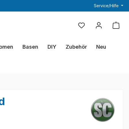
Service/Hilfe
Du hast 0 Produkte au
omen
Basen
DIY
Zubehör
Neu
d