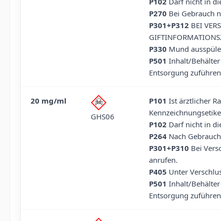
P102
Darf nicht in d
P270
Bei Gebrauch ni
P301+P312
BEI VERS
GIFTINFORMATIONSZ
P330
Mund ausspüle
P501
Inhalt/Behälter
Entsorgung zuführen
20 mg/ml
P101
Ist ärztlicher R
Kennzeichnungsetiket
GHS06
P102
Darf nicht in d
P264
Nach Gebrauch 
P301+P310
Bei Versc
anrufen.
P405
Unter Verschlu
P501
Inhalt/Behälter
Entsorgung zuführen