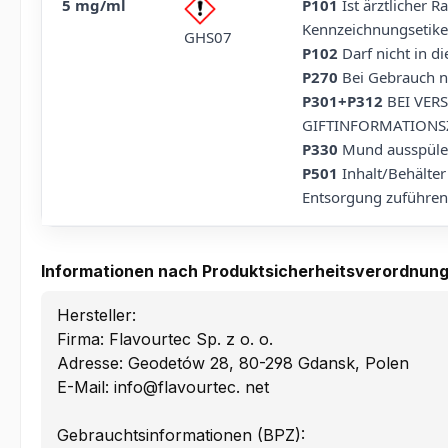
5 mg/ml
P101
Ist ärztlicher R
Kennzeichnungsetiket
GHS07
P102
Darf nicht in d
P270
Bei Gebrauch ni
P301+P312
BEI VERS
GIFTINFORMATIONSZ
P330
Mund ausspüle
P501
Inhalt/Behälter
Entsorgung zuführen
Informationen nach Produktsicherheitsverordnung
Hersteller:
Firma: Flavourtec Sp. z o. o.
Adresse: Geodetów 28, 80-298 Gdansk, Polen
E-Mail: info@flavourtec. net
Gebrauchtsinformationen (BPZ):