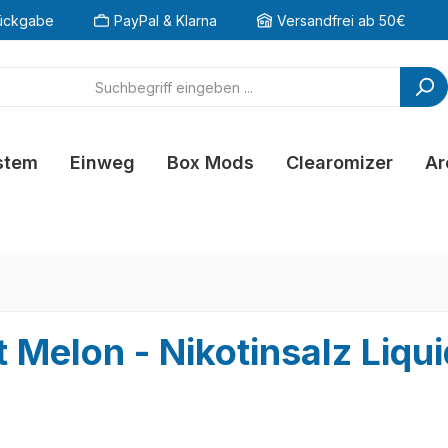
ückgabe
PayPal & Klarna
Versandfrei ab 50€
stem
Einweg
Box Mods
Clearomizer
Ar
 Melon - Nikotinsalz Liqui