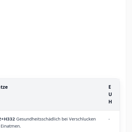
ätze
E
U
H
2+H332
Gesundheitsschädlich bei Verschlucken
-
 Einatmen.