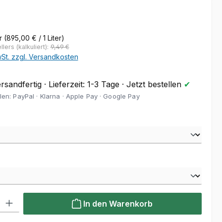
eis:
er
(895,00 € / 1 Liter)
lers (kalkuliert):
9,49 €
wSt. zzgl. Versandkosten
sandfertig · Lieferzeit: 1-3 Tage · Jetzt bestellen
✔
len: PayPal · Klarna · Apple Pay · Google Pay
wählen
hlen
l: Gib den gewünschten Wert ein oder benutze die Schaltflächen um
In den Warenkorb