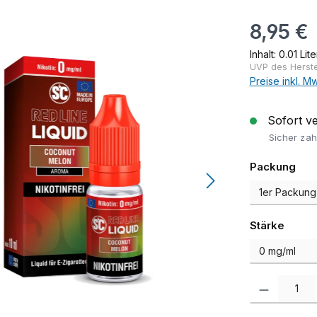
Regulärer Pr
8,95 €
Inhalt:
0.01 Lit
UVP des Herstel
Preise inkl. M
Sofort ver
Sicher zah
aus
Packung
auswä
Stärke
Produkt Anzah