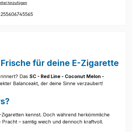
ttel hinzufügen
255606745565
 Frische für deine E-Zigarette
erinnert? Das
SC - Red Line - Coconut Melon -
ekter Balanceakt, der deine Sinne verzaubert!
rs?
-E-Zigaretten kennst. Doch während herkömmliche
 Pracht – samtig weich und dennoch kraftvoll.