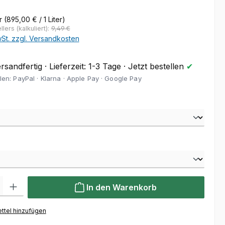
er
(895,00 € / 1 Liter)
lers (kalkuliert):
9,49 €
wSt. zzgl. Versandkosten
sandfertig · Lieferzeit: 1-3 Tage · Jetzt bestellen
✔
len: PayPal · Klarna · Apple Pay · Google Pay
wählen
hlen
l: Gib den gewünschten Wert ein oder benutze die Schaltflächen um
In den Warenkorb
ttel hinzufügen