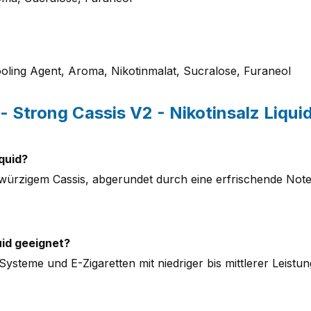
ooling Agent, Aroma, Nikotinmalat, Sucralose, Furaneol
 Strong Cassis V2 - Nikotinsalz Liqui
quid?
ürzigem Cassis, abgerundet durch eine erfrischende Note –
uid geeignet?
ysteme und E-Zigaretten mit niedriger bis mittlerer Leistung,