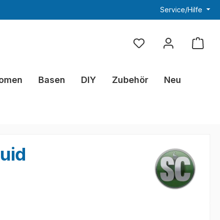
Service/Hilfe
Du hast 0 Produkte au
omen
Basen
DIY
Zubehör
Neu
quid
eis: