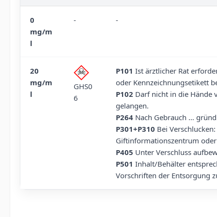
0
-
-
mg/m
l
20
P101
Ist ärztlicher Rat erford
mg/m
oder Kennzeichnungsetikett be
GHS0
l
P102
Darf nicht in die Hände 
6
gelangen.
P264
Nach Gebrauch … gründl
P301+P310
Bei Verschlucken:
Giftinformationszentrum oder 
P405
Unter Verschluss aufbe
P501
Inhalt/Behälter entsprec
Vorschriften der Entsorgung z