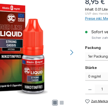
8,95 €
Inhalt:
0.01 Lit
UVP des Herstel
Preise inkl. M
Sofort ver
Sicher zah
aus
Packung
auswä
Stärke
Produkt Anzah
Zum Merkze