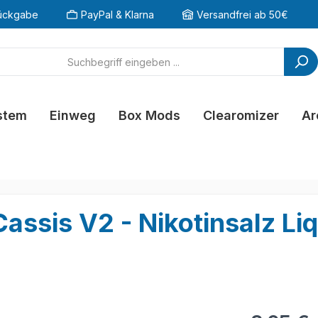
ückgabe
PayPal & Klarna
Versandfrei ab 50€
stem
Einweg
Box Mods
Clearomizer
Ar
Cassis V2 - Nikotinsalz Li
Regulärer Pr