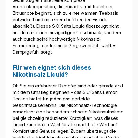
Jeder Zug entfaltet eine komplexe
Aromenkomposition, die zunächst mit fruchtiger
Zitrusnote beginnt, sich zu einer warmen Teebasis
entwickelt und mit einem belebenden Eiskick
abschließt. Dieses SiC! Salts Liquid überzeugt nicht
nur durch seinen einzigartigen Geschmack, sondern
auch durch seine hochwertige Nikotinsalz-
Formulierung, die für ein außergewöhnlich sanftes
Dampfgefühl sorgt.
Für wen eignet sich dieses
Nikotinsalz Liquid?
Ob Sie ein erfahrener Dampfer sind oder gerade erst
mit dem Umstieg beginnen – das SiC! Salts Lemon
Tea Ice bietet für jeden das perfekte
Geschmackserlebnis. Die Nikotinsalz-Technologie
ermöglicht eine besonders schnelle Nikotinaufnahme
bei gleichzeitig reduzierter Kratzigkeit, was dieses
Liquid zur idealen Wahl für alle macht, die Wert auf
Komfort und Genuss legen. Zudem überzeugt die
praktische 10ml-Flasche mit ihrer handlichen Größe