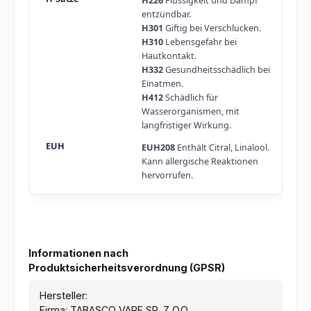
H226
Flüssigkeit und Dampf
entzündbar.
H301
Giftig bei Verschlucken.
H310
Lebensgefahr bei
Hautkontakt.
H332
Gesundheitsschädlich bei
Einatmen.
H412
Schädlich für
Wasserorganismen, mit
langfristiger Wirkung.
EUH208
Enthält Citral, Linalool.
Kann allergische Reaktionen
hervorrufen.
Informationen nach
Produktsicherheitsverordnung (GPSR)
Hersteller:
Firma: TABASCO VAPE SP. Z O.O.