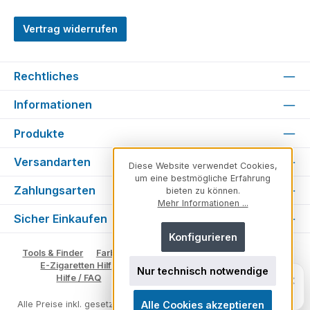
Vertrag widerrufen
Rechtliches
Informationen
Produkte
Versandarten
Diese Website verwendet Cookies,
um eine bestmögliche Erfahrung
Zahlungsarten
bieten zu können.
Mehr Informationen ...
Sicher Einkaufen
Konfigurieren
Tools & Finder
Farben & Varianten
Geschmack suchen
E-Zigaretten Hilfe
Fachberater
Vape Ratgeber
Nur technisch notwendige
Unsicher, welches Produkt zu dir
×
Hilfe / FAQ
Glossar
Impressum
Kontakt
passt?
Persönlich. Direkt. Hilfreich.
Alle Cookies akzeptieren
Alle Preise inkl. gesetzl. Mehrwertsteuer zzgl.
Versandkosten
und