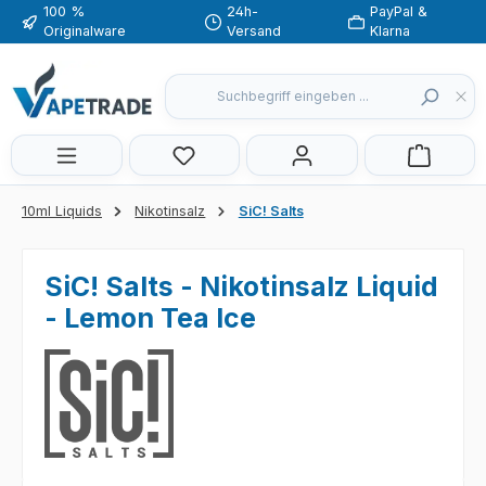
100 %
24h-
PayPal &
Zum Hauptinhalt springen
Originalware
Versand
Klarna
Du hast 0 Produkte auf dem Merkzette
10ml Liquids
Nikotinsalz
SiC! Salts
SiC! Salts - Nikotinsalz Liquid
- Lemon Tea Ice