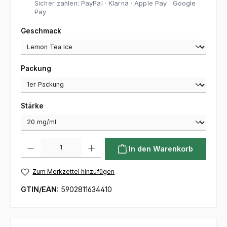
Sicher zahlen: PayPal · Klarna · Apple Pay · Google
Pay
auswählen
Geschmack
auswählen
Packung
auswählen
Stärke
Produkt Anzahl: Gib den gewünschten Wert ein oder benutze die Sc
In den Warenkorb
Zum Merkzettel hinzufügen
GTIN/EAN:
5902811634410