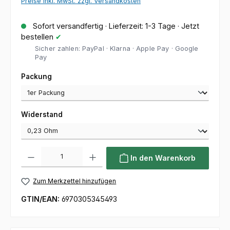
Preise inkl. MwSt. zzgl. Versandkosten
Sofort versandfertig · Lieferzeit: 1-3 Tage · Jetzt
bestellen
✔
Sicher zahlen: PayPal · Klarna · Apple Pay · Google
Pay
auswählen
Packung
auswählen
Widerstand
Produkt Anzahl: Gib den gewünschten Wert ein oder benutze die Sc
In den Warenkorb
Zum Merkzettel hinzufügen
GTIN/EAN:
6970305345493