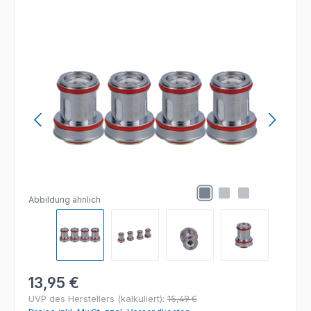
Bildergalerie überspringen
Abbildung ähnlich
Regulärer Preis:
13,95 €
UVP des Herstellers (kalkuliert):
15,49 €