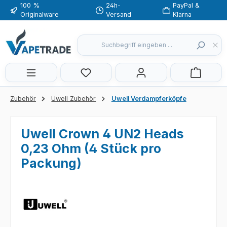
100 %
24h-
PayPal &
Zum Hauptinhalt springen
Originalware
Versand
Klarna
Du hast 0 Produkte auf dem Merkzette
Zubehör
Uwell Zubehör
Uwell Verdampferköpfe
Uwell Crown 4 UN2 Heads
0,23 Ohm (4 Stück pro
Packung)