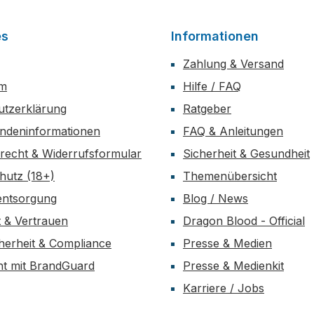
es
Informationen
Zahlung & Versand
um
Hilfe / FAQ
utzerklärung
Ratgeber
ndeninformationen
FAQ & Anleitungen
recht & Widerrufsformular
Sicherheit & Gesundheit
hutz (18+)
Themenübersicht
entsorgung
Blog / News
t & Vertrauen
Dragon Blood - Official
herheit & Compliance
Presse & Medien
t mit BrandGuard
Presse & Medienkit
Karriere / Jobs