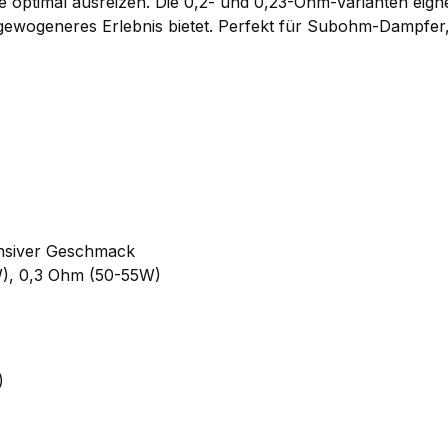
te optimal ausreizen. Die 0,2- und 0,23-Ohm-Varianten eig
sgewogeneres Erlebnis bietet. Perfekt für Subohm-Dampfe
ensiver Geschmack
), 0,3 Ohm (50-55W)
)