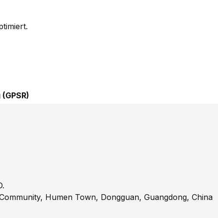
timiert.
 (GPSR)
.
eng Community, Humen Town, Dongguan, Guangdong, China