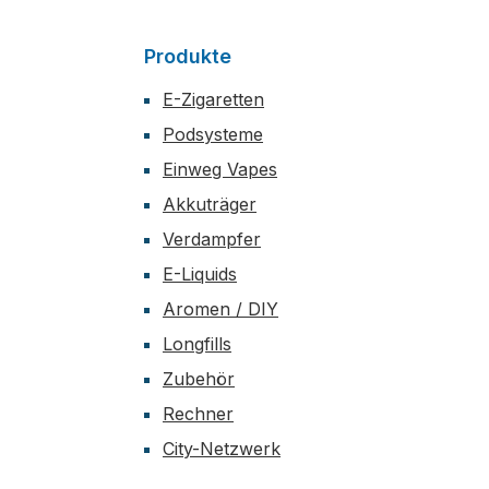
Produkte
E-Zigaretten
Podsysteme
Einweg Vapes
Akkuträger
Verdampfer
E-Liquids
Aromen / DIY
Longfills
Zubehör
Rechner
City-Netzwerk