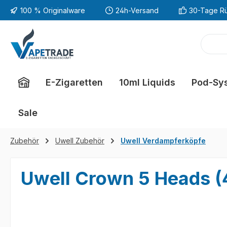
100 % Originalware
24h-Versand
30-Tage R
m Hauptinhalt springen
Zur Suche springen
Zur Hauptnavigation springen
E-Zigaretten
10ml Liquids
Pod-Sy
Sale
Zubehör
Uwell Zubehör
Uwell Verdampferköpfe
Uwell Crown 5 Heads (