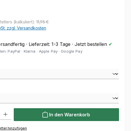
eis:
€
llers (kalkuliert):
11,95 €
wSt. zzgl. Versandkosten
sandfertig · Lieferzeit: 1-3 Tage · Jetzt bestellen
✔
len: PayPal · Klarna · Apple Pay · Google Pay
wählen
uswählen
l: Gib den gewünschten Wert ein oder benutze die Schaltflächen um
In den Warenkorb
ttel hinzufügen