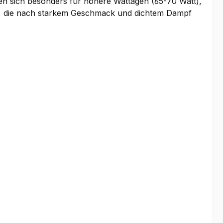
nen sich besonders für höhere Wattagen (65-70 Watt),
r, die nach starkem Geschmack und dichtem Dampf