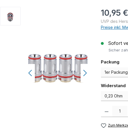
Regulärer Pr
10,95 
UVP des Herste
Preise inkl. M
Sofort ver
Sicher zah
aus
Packung
a
Widerstand
Produkt Anzah
Zum Merkze