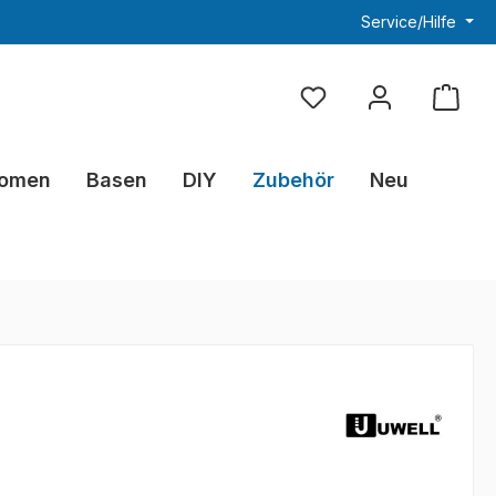
Service/Hilfe
Du hast 0 Produkte au
omen
Basen
DIY
Zubehör
Neu