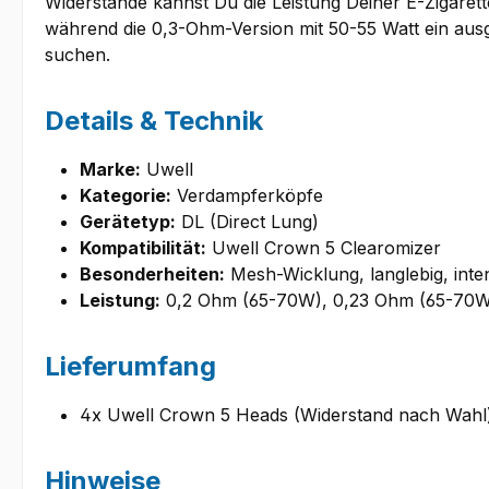
Widerstände kannst Du die Leistung Deiner E-Zigaret
während die 0,3-Ohm-Version mit 50-55 Watt ein au
suchen.
Details & Technik
Marke:
Uwell
Kategorie:
Verdampferköpfe
Gerätetyp:
DL (Direct Lung)
Kompatibilität:
Uwell Crown 5 Clearomizer
Besonderheiten:
Mesh-Wicklung, langlebig, int
Leistung:
0,2 Ohm (65-70W), 0,23 Ohm (65-70W
Lieferumfang
4x Uwell Crown 5 Heads (Widerstand nach Wahl
Hinweise