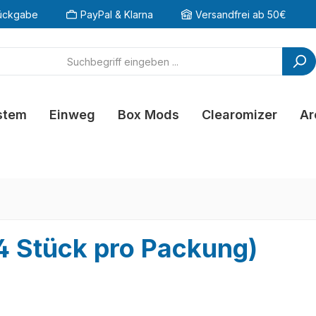
ückgabe
PayPal & Klarna
Versandfrei ab 50€
stem
Einweg
Box Mods
Clearomizer
Ar
4 Stück pro Packung)